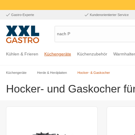
Gastro-Experte
Kundenorientierter Service
nach Pro
Kühlen & Frieren
Küchengeräte
Küchenzubehör
Warmhalte
Küchengeräte
Herde & Herdplatten
Hocker- & Gaskocher
Zur Kategorie Kühlen & Frieren
Zur Kategorie Küchengeräte
Zur Kategorie Küchenzubehör
Zur Kategorie Warmhalten
Zur Kategorie Edelstahl
Zur Kategorie Einrichtung & Bekleidung
Zur Kategorie Hygiene & Waschen
Hocker- und Gaskocher fü