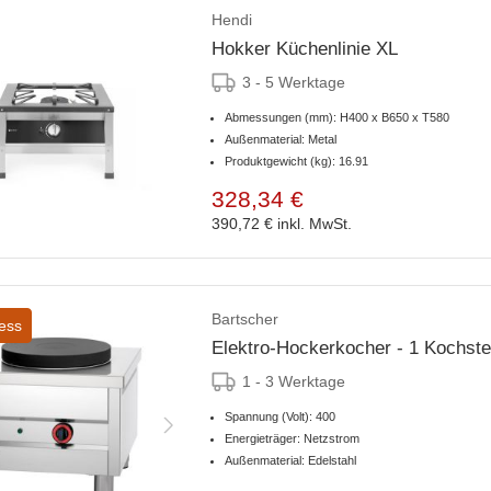
Hendi
Hokker Küchenlinie XL
3 - 5 Werktage
Abmessungen (mm): H400 x B650 x T580
Außenmaterial: Metal
Produktgewicht (kg): 16.91
328,34 €
390,72 €
inkl. MwSt.
Bartscher
ess
Elektro-Hockerkocher - 1 Kochs
1 - 3 Werktage
Spannung (Volt): 400
Energieträger: Netzstrom
Außenmaterial: Edelstahl