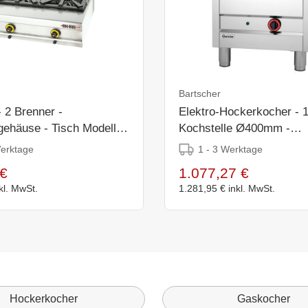
Bartscher
 2 Brenner -
Elektro-Hockerkocher - 
gehäuse - Tisch Modell -
Kochstelle Ø400mm -
570x590x(h)520mm
Werktage
1 - 3 Werktage
€
1.077,27 €
kl. MwSt.
1.281,95 €
inkl. MwSt.
Hockerkocher
Gaskocher