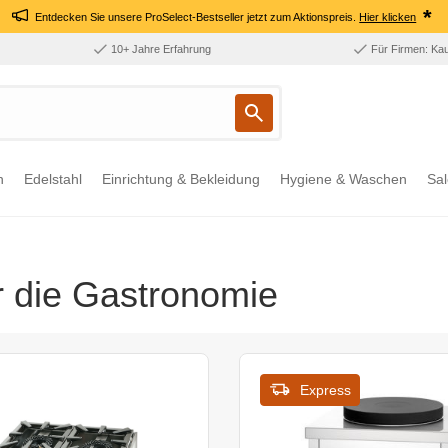
*
Entdecken Sie unsere ProSelect-Bestseller jetzt zum Aktionspreis.
Hier klicken
10+ Jahre Erfahrung
Für Firmen: Ka
n
Edelstahl
Einrichtung & Bekleidung
Hygiene & Waschen
Sal
r die Gastronomie
Express