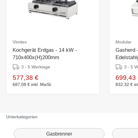
Vimitex
Modular
Kochgerät Erdgas - 14 kW -
Gasherd -
710x400x(H)200mm
Edelstahl
7,5kW
3 - 5 Werktage
3 - 5 
577,38 €
699,43 
687,08 €
inkl. MwSt.
832,32 €
in
Unterkategorien
Gasbrenner