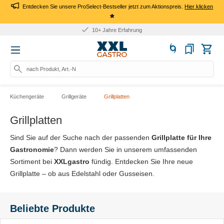
Entdecken Sie unsere ProSelect-Bestseller jetzt zum Aktionspreis.
Hier klicken
*
Für Firmen: Kauf auf Rechnu
nach Produkt, Art.-Nr., Marke
Küchengeräte
Grillgeräte
Grillplatten
Grillplatten
Sind Sie auf der Suche nach der passenden
Grillplatte für Ihre
Gastronomie
? Dann werden Sie in unserem umfassenden
Sortiment bei
XXLgastro
fündig. Entdecken Sie Ihre neue
Grillplatte – ob aus Edelstahl oder Gusseisen.
Beliebte Produkte