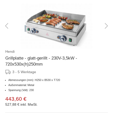
Hendi
Grillplatte - glatt-gerillt - 230V-3,5kW -
720x530x(h)250mm
3 - 5 Werktage
Abmessungen (mm): H250 x B530 x T720
Außenmaterial: Metal
Spannung (Volt): 230
443,60 €
527,88 €
inkl. MwSt.