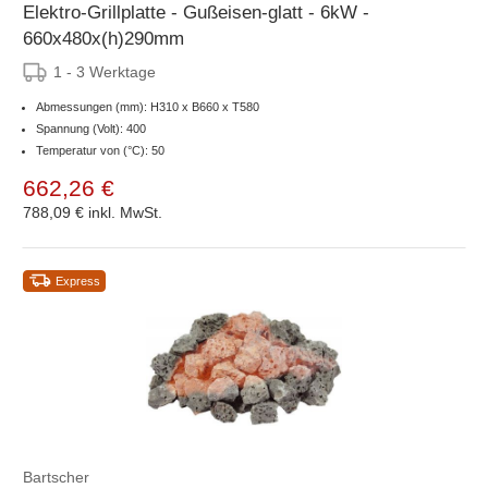
Elektro-Grillplatte - Gußeisen-glatt - 6kW -
660x480x(h)290mm
1 - 3 Werktage
Abmessungen (mm): H310 x B660 x T580
Spannung (Volt): 400
Temperatur von (°C): 50
662,26 €
788,09 €
inkl. MwSt.
Express
Bartscher