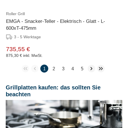
Roller Grill
EMGA - Snacker-Teller - Elektrisch - Glatt - L-
600xT-475mm
3 - 5 Werktage
735,55 €
875,30 €
inkl. MwSt.
1
2
3
4
5
Grillplatten kaufen: das sollten Sie
beachten