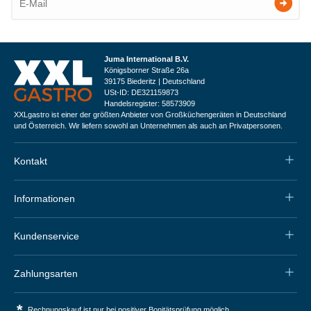
Juma International B.V.
Königsborner Straße 26a
39175 Biederitz | Deutschland
USt-ID: DE321159873
Handelsregister: 58573909
XXLgastro ist einer der größten Anbieter von Großküchengeräten in Deutschland
und Österreich. Wir liefern sowohl an Unternehmen als auch an Privatpersonen.
Kontakt
Informationen
Kundenservice
Zahlungsarten
*
Rechnungskauf ist nur bei positiver Bonitätsprüfung möglich.