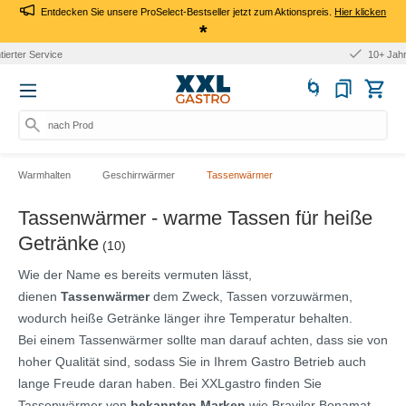
Entdecken Sie unsere ProSelect-Bestseller jetzt zum Aktionspreis.
Hier klicken
*
10+ Jahre Erfahrung
nach Produkt,
Warmhalten
Geschirrwärmer
Tassenwärmer
Tassenwärmer - warme Tassen für heiße
Getränke
(10)
Wie der Name es bereits vermuten lässt,
dienen
Tassenwärmer
dem Zweck, Tassen vorzuwärmen,
wodurch heiße Getränke länger ihre Temperatur behalten.
Bei einem Tassenwärmer sollte man darauf achten, dass sie von
hoher Qualität sind, sodass Sie in Ihrem Gastro Betrieb auch
lange Freude daran haben. Bei XXLgastro finden Sie
Tassenwärmer von
bekannten Marken
wie Bravilor Bonamat