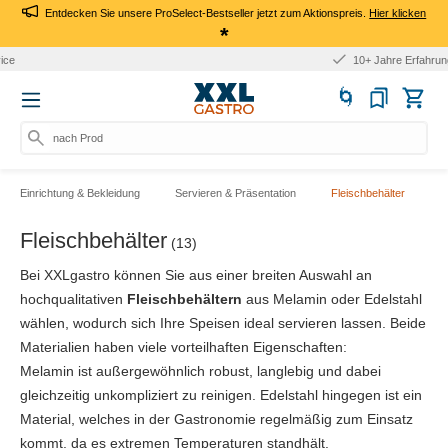
Entdecken Sie unsere ProSelect-Bestseller jetzt zum Aktionspreis.
Hier klicken
*
10+ Jahre Erfahrung
nach Produkt,
Einrichtung & Bekleidung
Servieren & Präsentation
Fleischbehälter
Fleischbehälter
(13)
Bei XXLgastro können Sie aus einer breiten Auswahl an
hochqualitativen
Fleischbehältern
aus Melamin oder Edelstahl
wählen, wodurch sich Ihre Speisen ideal servieren lassen. Beide
Materialien haben viele vorteilhaften Eigenschaften:
Melamin ist außergewöhnlich robust, langlebig und dabei
gleichzeitig unkompliziert zu reinigen.
Edelstahl hingegen ist ein
Material, welches in der Gastronomie regelmäßig zum Einsatz
kommt, da es extremen Temperaturen standhält.