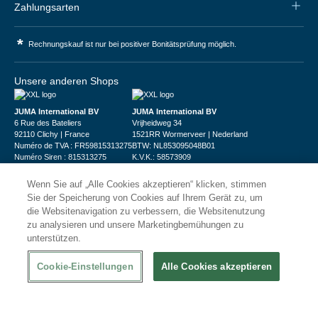
Zahlungsarten
*
Rechnungskauf ist nur bei positiver Bonitätsprüfung möglich.
Unsere anderen Shops
JUMA International BV
JUMA International BV
6 Rue des Bateliers
Vrijheidweg 34
92110 Clichy | France
1521RR Wormerveer | Nederland
Numéro de TVA : FR59815313275
BTW: NL853095048B01
Numéro Siren : 815313275
K.V.K.: 58573909
Wenn Sie auf „Alle Cookies akzeptieren“ klicken, stimmen
Sie der Speicherung von Cookies auf Ihrem Gerät zu, um
die Websitenavigation zu verbessern, die Websitenutzung
zu analysieren und unsere Marketingbemühungen zu
unterstützen.
© 2026
XXLgastro
Datenschutz
Impressum
AGB
Cookie-Einstellungen
Alle Cookies akzeptieren