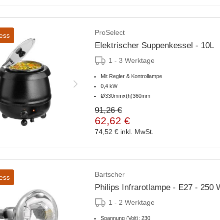
ProSelect
ess
Elektrischer Suppenkessel - 10L
1 - 3 Werktage
Mit Regler & Kontrollampe
0,4 kW
Ø330mmx(h)360mm
91,26 €
62,62 €
74,52 €
inkl. MwSt.
Bartscher
ess
Philips Infrarotlampe - E27 - 250 
1 - 2 Werktage
Spannung (Volt): 230