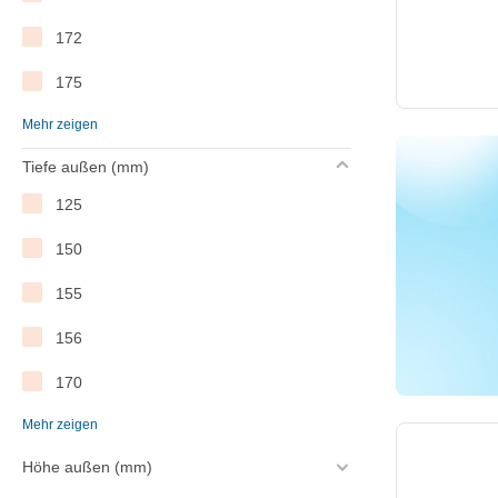
Mo-el
172
Modular
175
Multinox
Mehr zeigen
177
ProSelect
Tiefe außen (mm)
180
Pujadas
125
184
Rieber
150
200
Roband
155
220
Rowlett
156
225
Saro
170
228
XXLselect
Mehr zeigen
172
230
Höhe außen (mm)
175
235