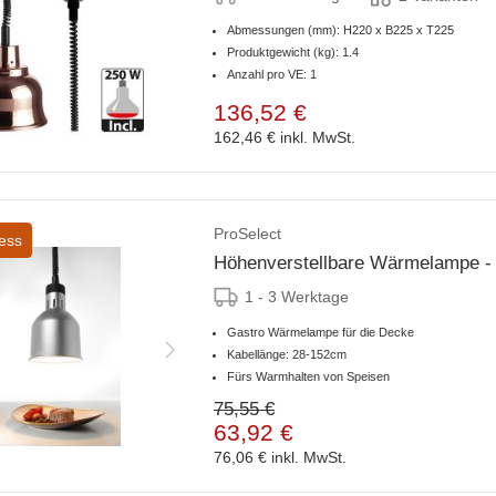
Abmessungen (mm): H220 x B225 x T225
Produktgewicht (kg): 1.4
Anzahl pro VE: 1
136,52 €
162,46 €
inkl. MwSt.
ProSelect
ess
Höhenverstellbare Wärmelampe - I
1 - 3 Werktage
Gastro Wärmelampe für die Decke
Kabellänge: 28-152cm
Fürs Warmhalten von Speisen
75,55 €
63,92 €
76,06 €
inkl. MwSt.