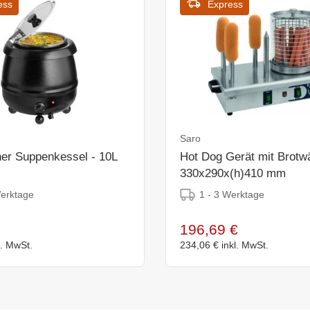
ess
Express
Saro
her Suppenkessel - 10L
Hot Dog Gerät mit Brotw
330x290x(h)410 mm
Werktage
1 - 3 Werktage
196,69 €
l. MwSt.
234,06 €
inkl. MwSt.