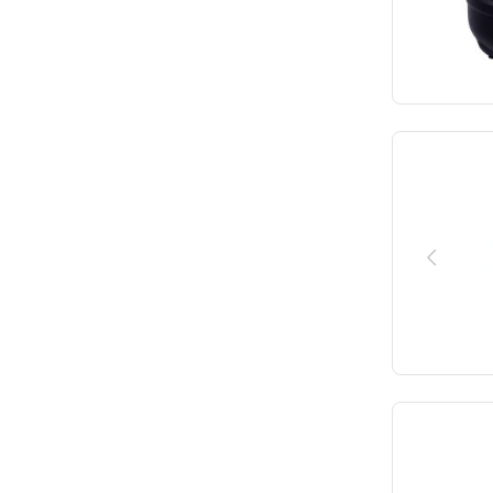
365
324
377
325
380
326
390.0
330
395
337
400
338
420
340
425
340.0
450
341
453
350
460
360