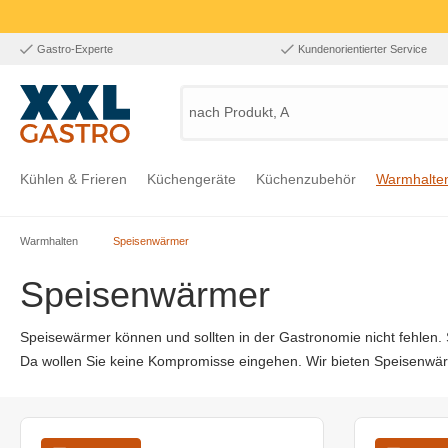
Gastro-Experte
Kundenorientierter Service
nach Produkt, Art.-Nr.,
Kühlen & Frieren
Küchengeräte
Küchenzubehör
Warmhalte
Warmhalten
Speisenwärmer
Zur Kategorie Kühlen & Frieren
Zur Kategorie Küchengeräte
Zur Kategorie Küchenzubehör
Zur Kategorie Warmhalten
Zur Kategorie Edelstahl
Zur Kategorie Einrichtung & Bekleidung
Zur Kategorie Hygiene & Waschen
Speisenwärmer
Speisewärmer können und sollten in der Gastronomie nicht fehlen. S
Da wollen Sie keine Kompromisse eingehen. Wir bieten Speisenwä