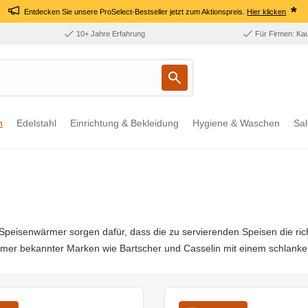
*
Entdecken Sie unsere ProSelect-Bestseller jetzt zum Aktionspreis.
Hier klicken
10+ Jahre Erfahrung
Für Firmen: Ka
n
Edelstahl
Einrichtung & Bekleidung
Hygiene & Waschen
Sal
peisenwärmer sorgen dafür, dass die zu servierenden Speisen die richti
rmer bekannter Marken wie Bartscher und Casselin mit einem schlank