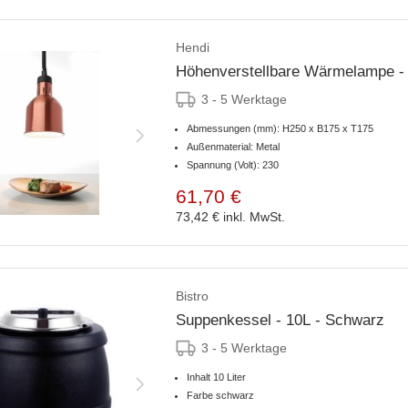
Hendi
Höhenverstellbare Wärmelampe -
3 - 5 Werktage
Abmessungen (mm): H250 x B175 x T175
Außenmaterial: Metal
Spannung (Volt): 230
61,70 €
73,42 €
inkl. MwSt.
Bistro
Suppenkessel - 10L - Schwarz
3 - 5 Werktage
Inhalt 10 Liter
Farbe schwarz