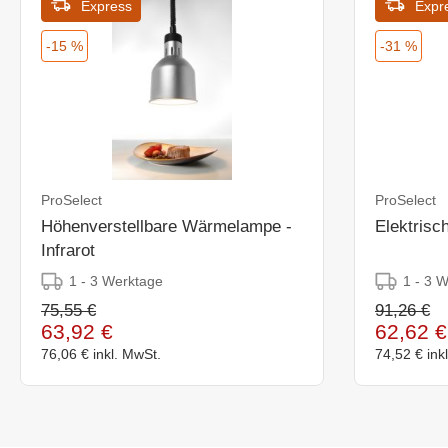
Express
Expr
-15 %
-31 %
ProSelect
ProSelect
Höhenverstellbare Wärmelampe -
Elektrisc
Infrarot
1 - 3 Werktage
1 - 3 
75,55 €
91,26 €
63,92 €
62,62 €
76,06 €
inkl. MwSt.
74,52 €
ink