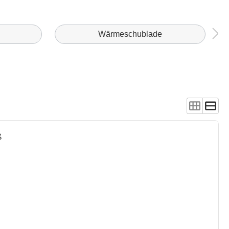
Wärmeschublade
ß