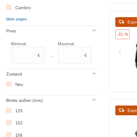
Cambro
Mehr zeigen
Casselin
Expr
Preis
CaterChef
-31 %
Minimal
Maximal
Caterlite
–
€
€
Chefs Heat
Combisteel
Zustand
Dualit
Neu
Emga
Breite außen (mm)
Hendi
Expr
125
Kisag
152
Lincat
156