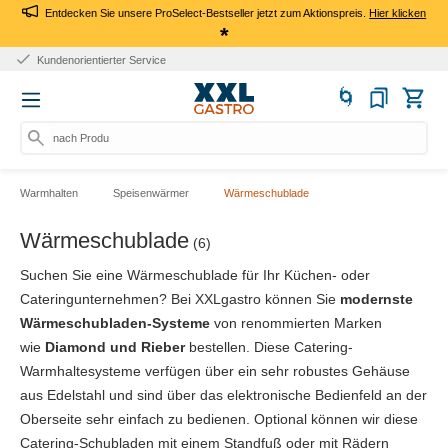
Entdecken Sie unsere ProSelect-Bestseller jetzt zum Aktionspreis.
Hier klicken
*
10+ Jahre Erfahrung
nach Produkt,
Warmhalten
Speisenwärmer
Wärmeschublade
Wärmeschublade
(6)
Suchen Sie eine Wärmeschublade für Ihr Küchen- oder
Cateringunternehmen? Bei XXLgastro können Sie
modernste
Wärmeschubladen-Systeme
von renommierten Marken
wie
Diamond und Rieber
bestellen. Diese Catering-
Warmhaltesysteme verfügen über ein sehr robustes Gehäuse
aus Edelstahl und sind über das elektronische Bedienfeld an der
Oberseite sehr einfach zu bedienen. Optional können wir diese
Catering-Schubladen mit einem Standfuß oder mit Rädern