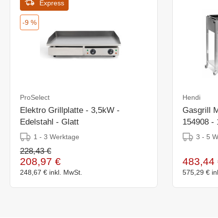
Express
-9 %
ProSelect
Hendi
Elektro Grillplatte - 3,5kW -
Gasgrill 
Edelstahl - Glatt
154908 -
1 - 3 Werktage
3 - 5 
228,43 €
208,97 €
483,44 
248,67 €
inkl. MwSt.
575,29 €
in