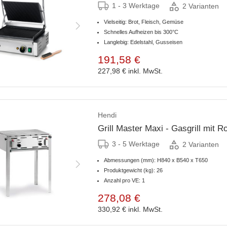
1 - 3 Werktage
2 Varianten
Vielseitig: Brot, Fleisch, Gemüse
Schnelles Aufheizen bis 300°C
Langlebig: Edelstahl, Gusseisen
191,58 €
227,98 €
inkl. MwSt.
Hendi
Grill Master Maxi - Gasgrill mit R
3 - 5 Werktage
2 Varianten
Abmessungen (mm): H840 x B540 x T650
Produktgewicht (kg): 26
Anzahl pro VE: 1
278,08 €
330,92 €
inkl. MwSt.