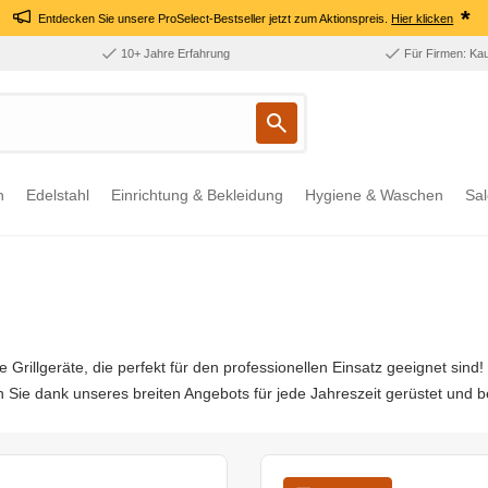
*
Entdecken Sie unsere ProSelect-Bestseller jetzt zum Aktionspreis.
Hier klicken
10+ Jahre Erfahrung
Für Firmen: Ka
n
Edelstahl
Einrichtung & Bekleidung
Hygiene & Waschen
Sal
Grillgeräte, die perfekt für den professionellen Einsatz geeignet sind! 
n Sie dank unseres breiten Angebots für jede Jahreszeit gerüstet und b