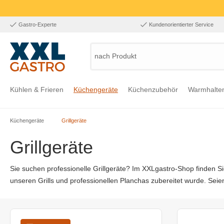
Gastro-Experte
Kundenorientierter Service
nach Produkt,
Kühlen & Frieren
Küchengeräte
Küchenzubehör
Warmhalte
Küchengeräte
Grillgeräte
Zur Kategorie Kühlen & Frieren
Zur Kategorie Küchengeräte
Zur Kategorie Küchenzubehör
Zur Kategorie Warmhalten
Zur Kategorie Edelstahl
Zur Kategorie Einrichtung & Bekleidung
Zur Kategorie Hygiene & Waschen
Grillgeräte
Sie suchen professionelle Grillgeräte? Im XXLgastro-Shop finden Sie 
unseren Grills und professionellen Planchas zubereitet wurde. Seie