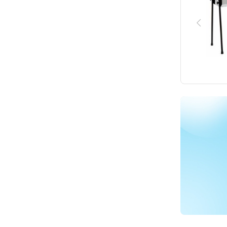
Saro
Stilfer
Tellier
Unox
Waring Commercial
XXLselect