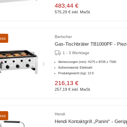
483,44 €
575,29 €
inkl. MwSt.
Bartscher
ess
Gas-Tischbräter TB1000PF - Pie
1 - 3 Werktage
Abmessungen (mm): H275 x B705 x T560
Außenmaterial: Edelstahl
Produktgewicht (kg): 13.9
216,13 €
257,19 €
inkl. MwSt.
Hendi
ess
Hendi Kontaktgrill „Panini“ - Geri