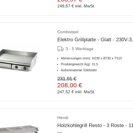
248,67 €
inkl. MwSt.
Combisteel
Elektro Grillplatte - Glatt - 230
3 - 5 Werktage
Abmessungen (mm): H230 x B730 x T510
Produktgewicht (kg): 31.5
Außenmaterial: Edelstahl
231,91 €
208,00 €
247,52 €
inkl. MwSt.
Hendi
Holzkohlegrill Resto - 3 Roste -