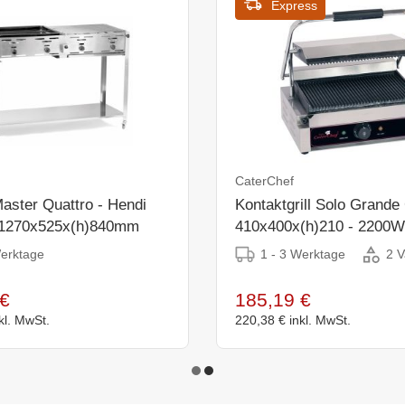
Express
CaterChef
Master Quattro - Hendi
Kontaktgrill Solo Grande G
 1270x525x(h)840mm
410x400x(h)210 - 2200W
Werktage
1 - 3 Werktage
2 V
€
185,19 €
kl. MwSt.
220,38 €
inkl. MwSt.