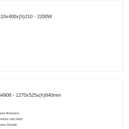
- 410x400x(h)210 - 2200W
 154908 - 1270x525x(h)840mm
aren Brennern.
 Gemüse und mehr.
tem Gestell.