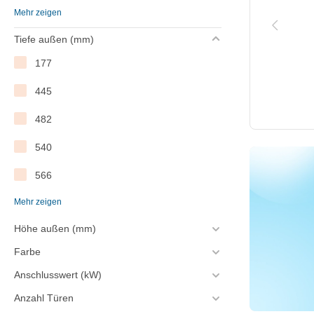
Mehr zeigen
F
Tiefe außen (mm)
G
177
445
482
540
566
Mehr zeigen
575
Höhe außen (mm)
585
Farbe
600
Anschlusswert (kW)
605
Anzahl Türen