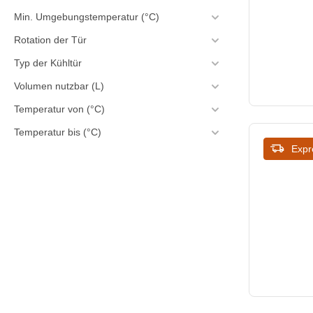
Min. Umgebungstemperatur (°C)
720
Rotation der Tür
723
Typ der Kühltür
725
Volumen nutzbar (L)
740
Temperatur von (°C)
Temperatur bis (°C)
744
Expr
745
760
764
800
805
810