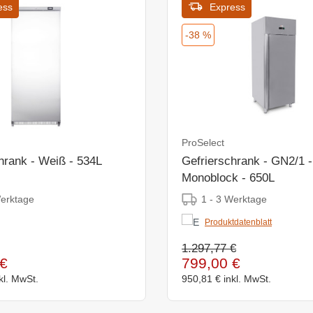
ess
Express
-38 %
ProSelect
hrank - Weiß - 534L
Gefrierschrank - GN2/1 -
Monoblock - 650L
Werktage
1 - 3 Werktage
Produktdatenblatt
1.297,77 €
€
799,00 €
kl. MwSt.
950,81 €
inkl. MwSt.