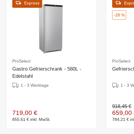
Express
Expr
-28 %
ProSelect
ProSelect
Gastro Gefrierschrank - 580L -
Gefriersc
Edelstahl
1 - 3 Werktage
1 - 3 
918,45 €
719,00 €
659,00 
855,61 €
inkl. MwSt.
784,21 €
in