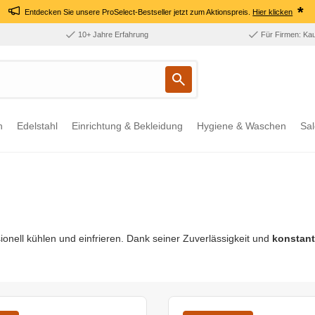
*
Entdecken Sie unsere ProSelect-Bestseller jetzt zum Aktionspreis.
Hier klicken
10+ Jahre Erfahrung
Für Firmen: Ka
n
Edelstahl
Einrichtung & Bekleidung
Hygiene & Waschen
Sal
onell kühlen und einfrieren. Dank seiner Zuverlässigkeit und
konstant