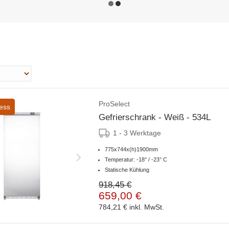
ProSelect
ess
Gefrierschrank - Weiß - 534L
1 - 3 Werktage
775x744x(h)1900mm
Temperatur: -18° / -23° C
Statische Kühlung
918,45 €
659,00 €
784,21 €
inkl. MwSt.