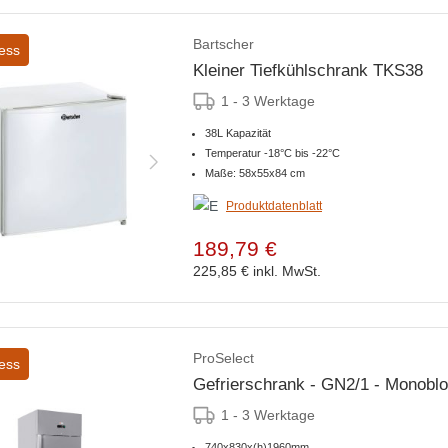
Bartscher
ess
Kleiner Tiefkühlschrank TKS38
1 - 3 Werktage
38L Kapazität
Temperatur -18°C bis -22°C
Maße: 58x55x84 cm
Produktdatenblatt
189,79 €
225,85 €
inkl. MwSt.
ProSelect
ess
Gefrierschrank - GN2/1 - Monoblo
1 - 3 Werktage
740x830x(h)1960mm