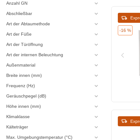
620
Anzahl GN
635
Abschließbar
Expr
Art der Abtaumethode
637
-16 %
Art der Füße
639
Art der Türöffnung
640
Art der internen Beleuchtung
670
Außenmaterial
Breite innen (mm)
693
Frequenz (Hz)
695
Geräuschpegel (dB)
700
Höhe innen (mm)
705
Klimaklasse
Expr
710
Kälteträger
Max. Umgebungstemperatur (°C)
718