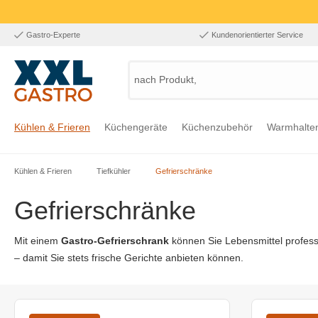
Gastro-Experte
Kundenorientierter Service
nach Produkt, Art
Kühlen & Frieren
Küchengeräte
Küchenzubehör
Warmhalte
Kühlen & Frieren
Tiefkühler
Gefrierschränke
Zur Kategorie Kühlen & Frieren
Zur Kategorie Küchengeräte
Zur Kategorie Küchenzubehör
Zur Kategorie Warmhalten
Zur Kategorie Edelstahl
Zur Kategorie Einrichtung & Bekleidung
Zur Kategorie Hygiene & Waschen
Gefrierschränke
Mit einem
Gastro-Gefrierschrank
können Sie Lebensmittel professi
– damit Sie stets frische Gerichte anbieten können.