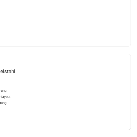
elstahl
erung
nlayout
ltung