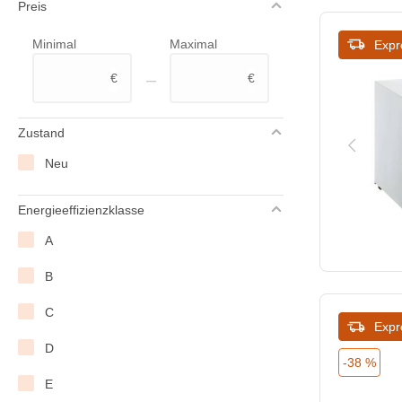
Preis
Polar
Minimal
Maximal
Expr
ProSelect
–
€
€
Saro
Severin
Zustand
Tefcold
Neu
XXLselect
Energieeffizienzklasse
A
B
C
Expr
D
-38 %
E