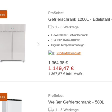
ProSelect
ess
Gefrierschrank 1200L - Edelstahl 
1 - 3 Werktage
Gewerblicher Tiefkühlschrank
1340x1200x(h)2010mm
Digitale Temperaturanzeige
Produktdatenblatt
1.364,38 €
1.149,47 €
1.367,87 €
inkl. MwSt.
ProSelect
ess
Weißer Gefrierschrank - 580L
1 - 3 Werktage