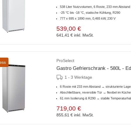
538 Liter Nutzvolumen, 6 Roste, 233 mm Abstand
-25 °C bis -18 °C, statische Kühlung, R290
777 x 695 x 1890 mm, 0,465 kW, 230 V
539,00 €
641,41 €
inkl. MwSt.
ProSelect
ess
Gastro Gefrierschrank - 580L - Ed
1 - 3 Werktage
6 Roste mit 233 mm Abstand → strukturierte Lag
Abschließbare, reversible Tür → flexibel im Küche
61 mm Isolierung & R290 → stabile Temperaturha
719,00 €
855,61 €
inkl. MwSt.