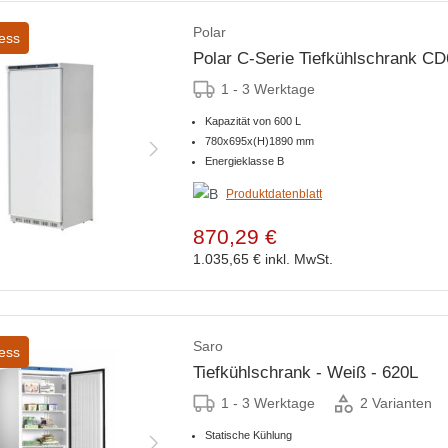
Polar
ess
Polar C-Serie Tiefkühlschrank CD
1 - 3 Werktage
Kapazität von 600 L
780x695x(H)1890 mm
Energieklasse B
Produktdatenblatt
870,29 €
1.035,65 €
inkl. MwSt.
Saro
ess
Tiefkühlschrank - Weiß - 620L
1 - 3 Werktage
2 Varianten
Statische Kühlung