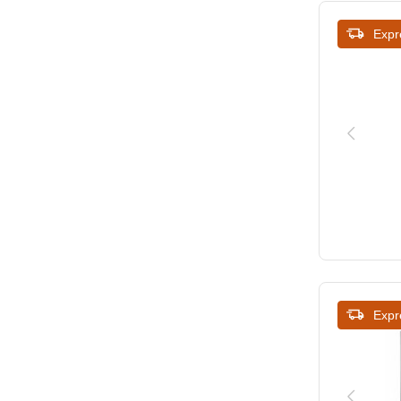
815
Expr
830
845
850
852
875
990
Expr