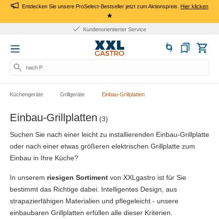
Entdecken Sie unsere ProSelect-Bestseller jetzt zum Aktionspreis.
Hier klicken
*
Kundenorientierter Service
nach Pro
Küchengeräte
Grillgeräte
Einbau-Grillplatten
Einbau-Grillplatten
(3)
Suchen Sie nach einer leicht zu installierenden Einbau-Grillplatte
oder nach einer etwas größeren elektrischen Grillplatte zum
Einbau in Ihre Küche?
In unserem
riesigen Sortiment
von XXLgastro ist für Sie
bestimmt das Richtige dabei. Intelligentes Design, aus
strapazierfähigen Materialien und pflegeleicht - unsere
einbaubaren Grillplatten erfüllen alle dieser Kriterien.