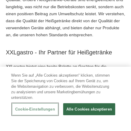
langlebig, was nicht nur die Betriebskosten senkt, sondern auch
einen positiven Beitrag zum Umweltschutz leistet. Wir verstehen,
dass die Qualität der Heißgetränke direkt von der Qualität der
verwendeten Geräte abhängt, und bieten daher nur Produkte
an, die unseren hohen Standards entsprechen.
XXLgastro - Ihr Partner für Heißgetränke
XXLgastro
bietet eine breite Palette an Geräten für die
Zubereitung von Heißgetränken. Entdecken Sie unser Sortiment
Wenn Sie auf „Alle Cookies akzeptieren“ klicken, stimmen
und finden Sie die perfekte Lösung für Ihre Bedürfnisse im
Sie der Speicherung von Cookies auf Ihrem Gerät zu, um
die Websitenavigation zu verbessern, die Websitenutzung
Bereich der Heißgetränke. Egal ob Sie eine Kaffeemaschine mit
zu analysieren und unsere Marketingbemühungen zu
Thermoskanne, einen Heißwasserspender, einen Teespender,
unterstützen.
einen Heißgetränkespender, einen Wasserboiler oder einen
Perkolator
benötigen, bei XXLgastro finden Sie qualitativ
Cookie-Einstellungen
Alle Cookies akzeptieren
hochwertige Geräte, die Ihren Anforderungen entsprechen.