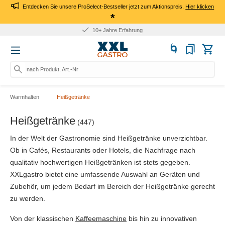
Entdecken Sie unsere ProSelect-Bestseller jetzt zum Aktionspreis.
Hier klicken
*
Für Firmen: Kauf auf Rechnu
nach Produkt, Art.-Nr., Marke
Warmhalten
Heißgetränke
Heißgetränke
(447)
In der Welt der Gastronomie sind Heißgetränke unverzichtbar.
Ob in Cafés, Restaurants oder Hotels, die Nachfrage nach
qualitativ hochwertigen Heißgetränken ist stets gegeben.
XXLgastro bietet eine umfassende Auswahl an Geräten und
Zubehör, um jedem Bedarf im Bereich der Heißgetränke gerecht
zu werden.
Von der klassischen
Kaffeemaschine
bis hin zu innovativen