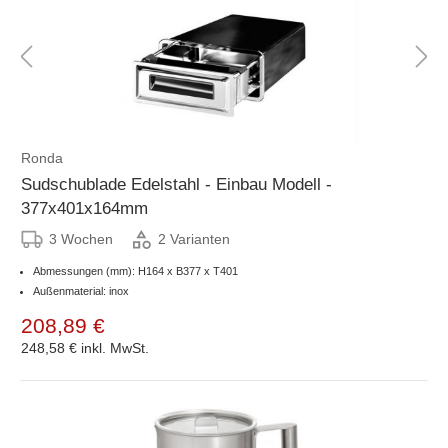
Ronda
Sudschublade Edelstahl - Einbau Modell -
377x401x164mm
3 Wochen
2 Varianten
Abmessungen (mm): H164 x B377 x T401
Außenmaterial: inox
208,89 €
248,58 €
inkl. MwSt.