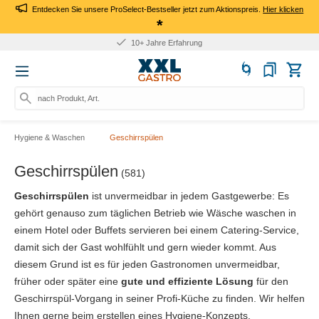
Entdecken Sie unsere ProSelect-Bestseller jetzt zum Aktionspreis.
Hier klicken
*
10+ Jahre Erfahrung
nach Produkt, Art.-Nr., Mar
Hygiene & Waschen
Geschirrspülen
Geschirrspülen
(581)
Geschirrspülen
ist unvermeidbar in jedem Gastgewerbe: Es
gehört genauso zum täglichen Betrieb wie Wäsche waschen in
einem Hotel oder Buffets servieren bei einem Catering-Service,
damit sich der Gast wohlfühlt und gern wieder kommt. Aus
diesem Grund ist es für jeden Gastronomen unvermeidbar,
früher oder später eine
gute und effiziente Lösung
für den
Geschirrspül-Vorgang in seiner Profi-Küche zu finden. Wir helfen
Ihnen gerne beim erstellen eines Hygiene-Konzepts.