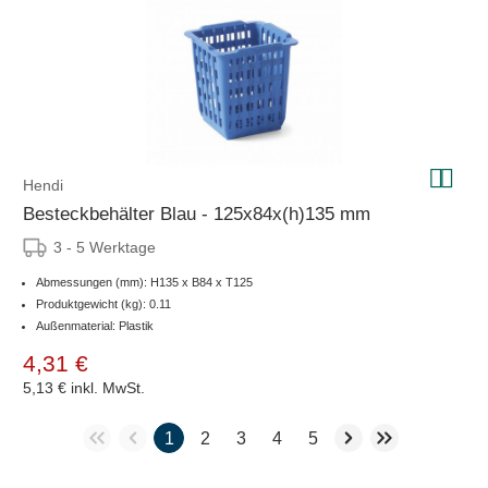
Hendi
Besteckbehälter Blau - 125x84x(h)135 mm
3 - 5 Werktage
Abmessungen (mm): H135 x B84 x T125
Produktgewicht (kg): 0.11
Außenmaterial: Plastik
4,31 €
5,13 €
inkl. MwSt.
1
2
3
4
5