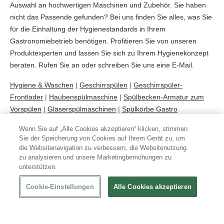
Auswahl an hochwertigen Maschinen und Zubehör. Sie haben
nicht das Passende gefunden? Bei uns finden Sie alles, was Sie
für die Einhaltung der Hygienestandards in Ihrem
Gastronomiebetrieb benötigen. Profitieren Sie von unseren
Produktexperten und lassen Sie sich zu Ihrem Hygienekonzept
beraten. Rufen Sie an oder schreiben Sie uns eine E-Mail.
Hygiene & Waschen
|
Geschirrspülen
|
Geschirrspüler-
Frontlader
|
Haubenspülmaschine
|
Spülbecken-Armatur zum
Vorspülen
|
Gläserspülmaschinen
|
Spülkörbe Gastro
Wenn Sie auf „Alle Cookies akzeptieren“ klicken, stimmen
Sie der Speicherung von Cookies auf Ihrem Gerät zu, um
die Websitenavigation zu verbessern, die Websitenutzung
zu analysieren und unsere Marketingbemühungen zu
unterstützen.
Abonnieren Sie unseren Newsletter
Cookie-Einstellungen
Alle Cookies akzeptieren
Ich stimme den
Geschäftsbedingungen
und der
Datenschutzrichtlinie
zu