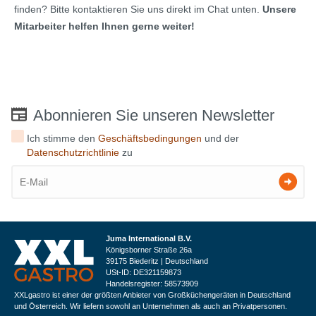
finden? Bitte kontaktieren Sie uns direkt im Chat unten.
Unsere
Mitarbeiter helfen Ihnen gerne weiter!
Abonnieren Sie unseren Newsletter
Ich stimme den
Geschäftsbedingungen
und der
Datenschutzrichtlinie
zu
Juma International B.V.
Königsborner Straße 26a
39175 Biederitz | Deutschland
USt-ID: DE321159873
Handelsregister: 58573909
XXLgastro ist einer der größten Anbieter von Großküchengeräten in Deutschland
und Österreich. Wir liefern sowohl an Unternehmen als auch an Privatpersonen.