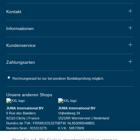
Kontakt
Informationen
Kundenservice
Zahlungsarten
*
Rechnungskauf ist nur bei positiver Bonitätsprüfung möglich.
Unsere anderen Shops
JUMA International BV
JUMA International BV
6 Rue des Bateliers
Vrijheidweg 34
92110 Clichy | France
1521RR Wormerveer | Nederland
Numéro de TVA : FR59815313275
BTW: NL853095048B01
Numéro Siren : 815313275
K.V.K.: 58573909