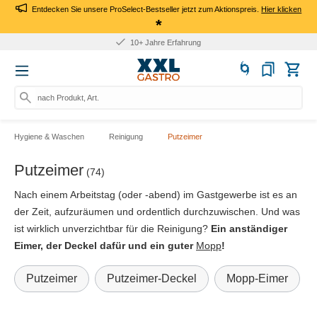
Entdecken Sie unsere ProSelect-Bestseller jetzt zum Aktionspreis.
Hier klicken
*
10+ Jahre Erfahrung
nach Produkt, Art.-Nr., Mar
Hygiene & Waschen
Reinigung
Putzeimer
Putzeimer
(74)
Nach einem Arbeitstag (oder -abend) im Gastgewerbe ist es an
der Zeit, aufzuräumen und ordentlich durchzuwischen. Und was
ist wirklich unverzichtbar für die Reinigung?
Ein anständiger
Eimer, der Deckel dafür und ein guter
Mopp
!
Putzeimer
Putzeimer-Deckel
Mopp-Eimer