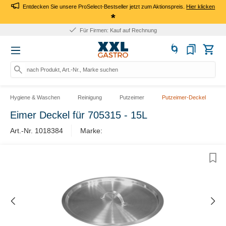
Entdecken Sie unsere ProSelect-Bestseller jetzt zum Aktionspreis.
Hier klicken
*
Rufen Sie an: +49 (0) 231 964 196 1
nach Produkt, Art.-Nr., Marke suchen
Hygiene & Waschen
Reinigung
Putzeimer
Putzeimer-Deckel
Eimer Deckel für 705315 - 15L
Art.-Nr. 1018384
Marke: