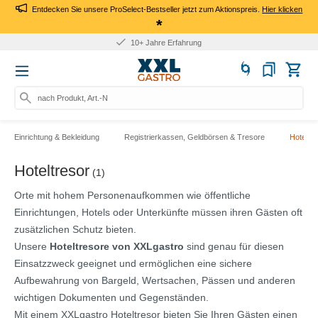
Entdecken Sie unsere ProSelect-Bestseller jetzt zum Aktionspreis.
Hier klicken
*
10+ Jahre Erfahrung
nach Produkt, Art.-Nr.
Einrichtung & Bekleidung
Registrierkassen, Geldbörsen & Tresore
Hoteltre
Hoteltresor
(1)
Orte mit hohem Personenaufkommen wie öffentliche
Einrichtungen, Hotels oder Unterkünfte müssen ihren Gästen oft
zusätzlichen Schutz bieten.
Unsere
Hoteltresore von XXLgastro
sind genau für diesen
Einsatzzweck geeignet und ermöglichen eine sichere
Aufbewahrung von Bargeld, Wertsachen, Pässen und anderen
wichtigen Dokumenten und Gegenständen.
Mit einem XXLgastro Hoteltresor bieten Sie Ihren Gästen einen