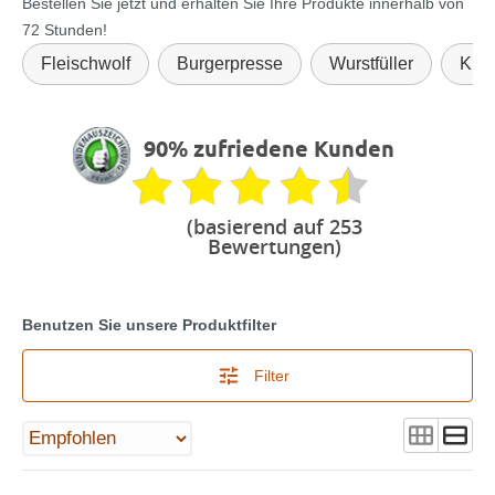
Bestellen Sie jetzt und erhalten Sie Ihre Produkte innerhalb von
72 Stunden!
Fleischwolf
Burgerpresse
Wurstfüller
Kno
90% zufriedene Kunden
(basierend auf 253
Bewertungen)
Benutzen Sie unsere Produktfilter
Filter