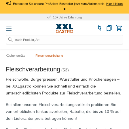
Entdecken Sie unsere ProSelect-Bestseller jetzt zum Aktionspreis.
Hier klicken
*
10+ Jahre Erfahrung
nach Produkt, Art.-Nr., Mark
Küchengeräte
Fleischverarbeitung
Fleischverarbeitung
(53)
Fleischwölfe
,
Burgerpressen
,
Wurstfüller
und
Knochensägen
–
bei XXLgastro können Sie schnell und einfach die
unterschiedlichsten Produkte zur Fleischverarbeitung bestellen.
Bei allen unseren Fleischverarbeitungsartikeln profitieren Sie
von erheblichen Einkaufsvorteilen, Rabatte, die bis zu 10 % auf
den Lieferantenpreis betragen können!