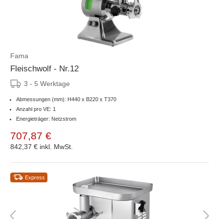
Fama
Fleischwolf - Nr.12
3 - 5 Werktage
Abmessungen (mm): H440 x B220 x T370
Anzahl pro VE: 1
Energieträger: Netzstrom
707,87 €
842,37 €
inkl. MwSt.
Express