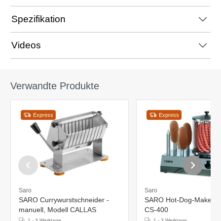
Spezifikation
Videos
Verwandte Produkte
Express
Express
Saro
Saro
SARO Currywurstschneider -
SARO Hot-Dog-Maker M
manuell, Modell CALLAS
CS-400
1 - 3 Werktage
1 - 3 Werktage