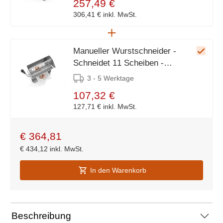
257,49 €
306,41 €
inkl. MwSt.
Manueller Wurstschneider -
Schneidet 11 Scheiben -
214x155x (H) 205mm
3 - 5 Werktage
107,32 €
127,71 €
inkl. MwSt.
€
364,81
€
434,12
inkl. MwSt.
In den Warenkorb
Beschreibung