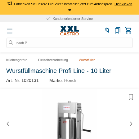
Entdecken Sie unsere ProSelect-Bestseller jetzt zum Aktionspreis.
Hier klicken
*
Kundenorientierter Service
nach Prod
Küchengeräte
Fleischverarbeitung
Wurstfüller
Wurstfüllmaschine Profi Line - 10 Liter
Art.-Nr. 1020131
Marke: Hendi