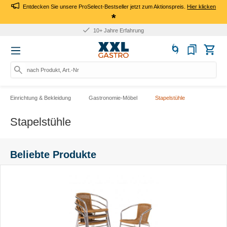
Entdecken Sie unsere ProSelect-Bestseller jetzt zum Aktionspreis.
Hier klicken
*
Für Firmen: Kauf auf Rechnung
nach Produkt, Art.-Nr., Marke s
Einrichtung & Bekleidung
Gastronomie-Möbel
Stapelstühle
Stapelstühle
Beliebte Produkte