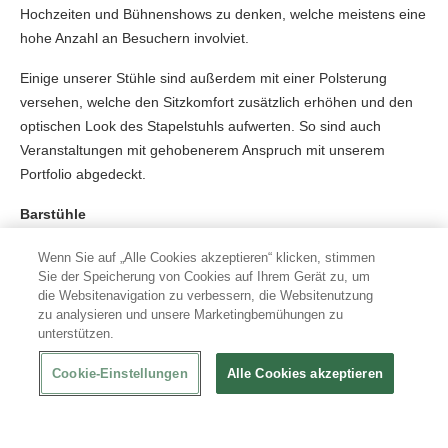
Hochzeiten und Bühnenshows zu denken, welche meistens eine
hohe Anzahl an Besuchern involviet.
Einige unserer Stühle sind außerdem mit einer Polsterung
versehen, welche den Sitzkomfort zusätzlich erhöhen und den
optischen Look des Stapelstuhls aufwerten. So sind auch
Veranstaltungen mit gehobenerem Anspruch mit unserem
Portfolio abgedeckt.
Barstühle
Unsere Barstühle bieten eine passende Sitzhöhe für Bars und
Wenn Sie auf „Alle Cookies akzeptieren“ klicken, stimmen
Sie der Speicherung von Cookies auf Ihrem Gerät zu, um
an frei platzierten Stehtischen. Die erhöhte Sitzposition und die
die Websitenavigation zu verbessern, die Websitenutzung
gleichzeitige Möglichkeit, sich auf Augenhöhe mit stehenden
zu analysieren und unsere Marketingbemühungen zu
Personen auszutauschen, lässt die Teilnahme am sozialen
unterstützen.
Geschehen auch in sitzender Position zu. Die stapelbaren
Barstühle sind ebenfalls mit und ohne Lehne erhältlich, was sich
Cookie-Einstellungen
Alle Cookies akzeptieren
vor allem in Sitzkomfort und Verwendbarkeit äußert. Gerade in
vollen Bars sind Stapelstühle ohne Lehne sehr sinnvoll, da man,
falls es etwas enger wird, seinen Gang zum Stuhl von vorne,