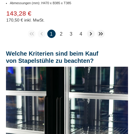
Abmessungen (mm): H470 x B385 x T385
143,28 €
170,50 €
inkl. MwSt.
1
2
3
4
Welche Kriterien sind beim Kauf
von Stapelstühle zu beachten?