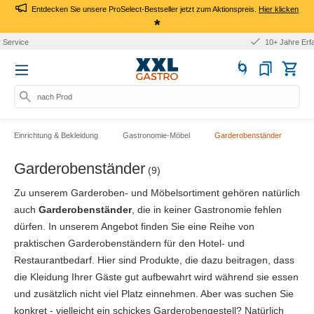
Entdecken Sie unsere ProSelect-Bestseller jetzt zum Aktionspreis.
Hier klicken
*
10+ Jahre Erfahrung
nach Produkt,
Einrichtung & Bekleidung
Gastronomie-Möbel
Garderobenständer
Garderobenständer
(9)
Zu unserem Garderoben- und Möbelsortiment gehören natürlich
auch
Garderobenständer
, die in keiner Gastronomie fehlen
dürfen. In unserem Angebot finden Sie eine Reihe von
praktischen Garderobenständern für den Hotel- und
Restaurantbedarf. Hier sind Produkte, die dazu beitragen, dass
die Kleidung Ihrer Gäste gut aufbewahrt wird während sie essen
und zusätzlich nicht viel Platz einnehmen. Aber was suchen Sie
konkret - vielleicht ein schickes Garderobengestell? Natürlich