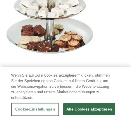
Buffetzubehör für Eventcatering und
Wenn Sie auf „Alle Cookies akzeptieren“ klicken, stimmen
Bankettservices
Sie der Speicherung von Cookies auf Ihrem Gerät zu, um
die Websitenavigation zu verbessern, die Websitenutzung
Catering erfordert maximale
Mobilität
und
Flexibilität
mit
zu analysieren und unsere Marketingbemühungen zu
cleveren Lösungen. Daher sollte Buffetzubehör für Caterer
unterstützen.
robust, vielseitig und auf Transport sowie schnellen Auf- und
Abbau ausgelegt sein:
Cookie-Einstellungen
Alle Cookies akzeptieren
Isolierbehälter
: für Suppen oder Getränke