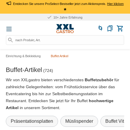
Entdecken Sie unsere ProSelect-Bestseller jetzt zum Aktionspreis.
Hier klicken
*
10+ Jahre Erfahrung
nach Produkt, Art.-Nr., Mark
Einrichtung & Bekleidung
Buffet Artikel
Buffet-Artikel
(724)
Wir von XXLgastro bieten verschiedenstes
Buffetzubehör
für
zahlreiche Gelegenheiten: vom Frühstücksservice über das
Eventcatering bis hin zur Selbstbedienungsstation im
Restaurant. Entdecken Sie jetzt für Ihr Buffet
hochwertige
Artikel
in unserem Sortiment.
Präsentationsplatten
Müslispender
Buffet Vitrin