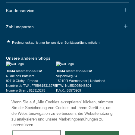
Kundenservice
Zahlungsarten
*
Rechnungskauf ist nur bei positiver Bonitätsprüfung möglich.
Unsere anderen Shops
JUMA International BV
JUMA International BV
6 Rue des Bateliers
Vrijheidweg 34
92110 Clichy | France
1521RR Wormerveer | Nederland
Numéro de TVA : FR59815313275
BTW: NL853095048B01
Numéro Siren : 815313275
K.V.K.: 58573909
Wenn Sie auf „Alle Cookies akzeptieren“ klicken, stimmen
Sie der Speicherung von Cookies auf Ihrem Gerät zu, um
die Websitenavigation zu verbessern, die Websitenutzung
zu analysieren und unsere Marketingbemühungen zu
unterstützen.
© 2026
XXLgastro
Datenschutz
Impressum
AGB