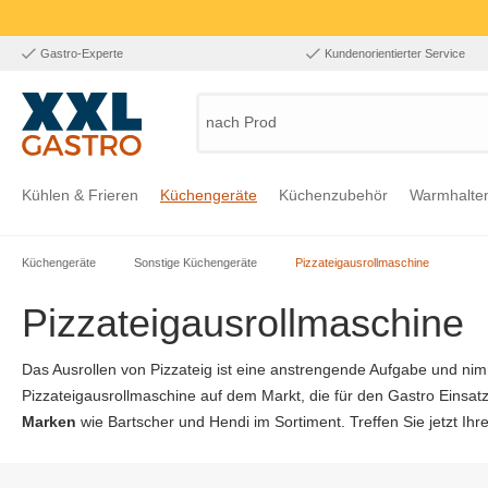
Gastro-Experte
Kundenorientierter Service
nach Produkt
Kühlen & Frieren
Küchengeräte
Küchenzubehör
Warmhalte
Küchengeräte
Sonstige Küchengeräte
Pizzateigausrollmaschine
Zur Kategorie Kühlen & Frieren
Zur Kategorie Küchengeräte
Zur Kategorie Küchenzubehör
Zur Kategorie Warmhalten
Zur Kategorie Edelstahl
Zur Kategorie Einrichtung & Bekleidung
Zur Kategorie Hygiene & Waschen
Pizzateigausrollmaschine
Das Ausrollen von Pizzateig ist eine anstrengende Aufgabe und nim
Pizzateigausrollmaschine auf dem Markt, die für den Gastro Einsat
Marken
wie Bartscher und Hendi im Sortiment. Treffen Sie jetzt I