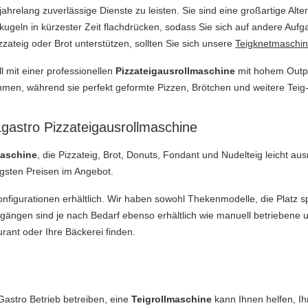
ahrelang zuverlässige Dienste zu leisten. Sie sind eine großartige Alt
kugeln in kürzester Zeit flachdrücken, sodass Sie sich auf andere Auf
izzateig oder Brot unterstützen, sollten Sie sich unsere
Teigknetmaschi
l mit einer professionellen
Pizzateigausrollmaschine
mit hohem Outpu
hmen, während sie perfekt geformte Pizzen, Brötchen und weitere Teig-
Lgastro Pizzateigausrollmaschine
maschine
, die Pizzateig, Brot, Donuts, Fondant und Nudelteig leicht aus
igsten Preisen im Angebot.
nfigurationen erhältlich. Wir haben sowohl Thekenmodelle, die Platz s
ängen sind je nach Bedarf ebenso erhältlich wie manuell betriebene 
urant oder Ihre Bäckerei finden.
Gastro Betrieb betreiben, eine
Teigrollmaschine
kann Ihnen helfen, Ih