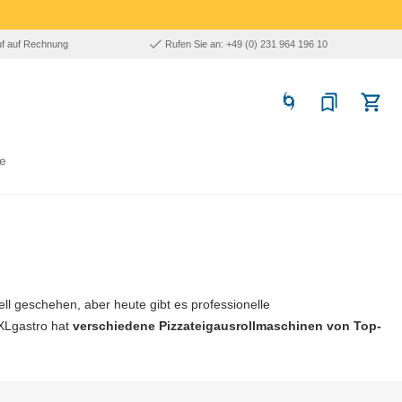
uf auf Rechnung
Rufen Sie an: +49 (0) 231 964 196 10
e
ll geschehen, aber heute gibt es professionelle
XXLgastro hat
verschiedene
Pizzateigausrollmaschinen
von Top-