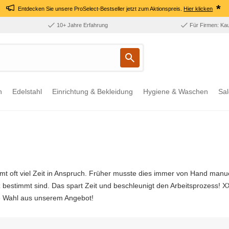
*
Entdecken Sie unsere ProSelect-Bestseller jetzt zum Aktionspreis.
Hier klicken
10+ Jahre Erfahrung
Für Firmen: Ka
n
Edelstahl
Einrichtung & Bekleidung
Hygiene & Waschen
Sal
mt oft viel Zeit in Anspruch. Früher musste dies immer von Hand manue
z bestimmt sind. Das spart Zeit und beschleunigt den Arbeitsprozess! 
hre Wahl aus unserem Angebot!