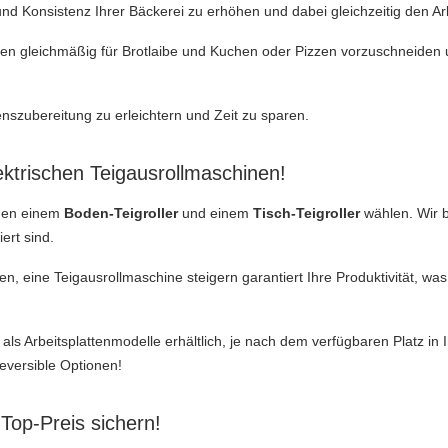
 und Konsistenz Ihrer Bäckerei zu erhöhen und dabei gleichzeitig den A
en gleichmäßig für Brotlaibe und Kuchen oder Pizzen vorzuschneiden u
enszubereitung zu erleichtern und Zeit zu sparen.
ektrischen Teigausrollmaschinen!
chen einem
Boden-Teigroller
und einem
Tisch-Teigroller
wählen. Wir b
ert sind.
zen, eine Teigausrollmaschine steigern garantiert Ihre Produktivität, 
 als Arbeitsplattenmodelle erhältlich, je nach dem verfügbaren Platz 
reversible Optionen!
 Top-Preis sichern!