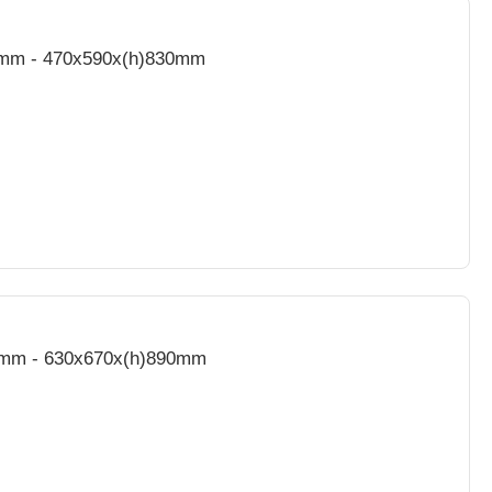
Heavy Duty Pizza Former - Ø330mm - 470x590x(h)830mm
0mm - 630x670x(h)890mm