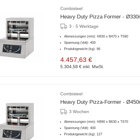
Combisteel
3 - 5 Werktage
Abmessungen (mm): H830 x B470 x T590
Spannung (Volt): 400
Produktgewicht (kg): 96
4.457,63 €
5.304,58 €
inkl. MwSt.
Combisteel
Heavy Duty Pizza-Former - Ø45
3 Wochen
Abmessungen (mm): H890 x B630 x T670
Spannung (Volt): 400
Produktgewicht (kg): 127