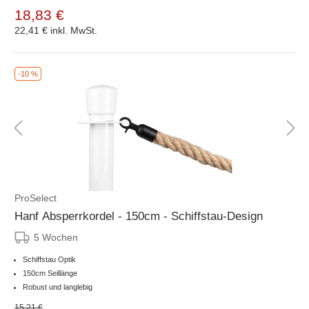
18,83 €
22,41 €
inkl. MwSt.
-10 %
ProSelect
Hanf Absperrkordel - 150cm - Schiffstau-Design
5 Wochen
Schiffstau Optik
150cm Seillänge
Robust und langlebig
15,21 €