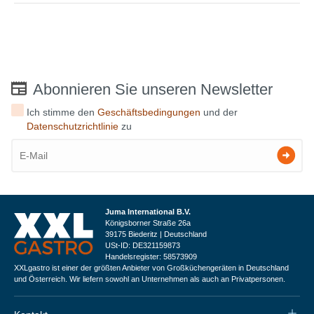
Abonnieren Sie unseren Newsletter
Ich stimme den
Geschäftsbedingungen
und der
Datenschutzrichtlinie
zu
Juma International B.V.
Königsborner Straße 26a
39175 Biederitz | Deutschland
USt-ID: DE321159873
Handelsregister: 58573909
XXLgastro ist einer der größten Anbieter von Großküchengeräten in Deutschland
und Österreich. Wir liefern sowohl an Unternehmen als auch an Privatpersonen.