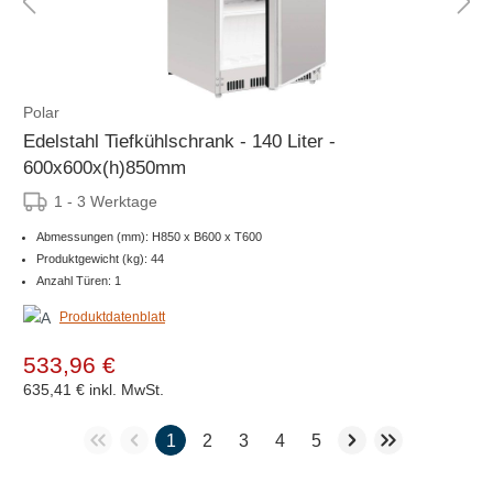
Polar
Edelstahl Tiefkühlschrank - 140 Liter -
600x600x(h)850mm
1 - 3 Werktage
Abmessungen (mm): H850 x B600 x T600
Produktgewicht (kg): 44
Anzahl Türen: 1
Produktdatenblatt
533,96 €
635,41 €
inkl. MwSt.
1
2
3
4
5