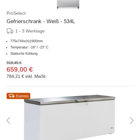
ProSelect
Gefrierschrank - Weiß - 534L
1 - 3 Werktage
775x744x(h)1900mm
Temperatur: -18° / -23° C
Statische Kühlung
918,45 €
659,00 €
784,21 €
inkl. MwSt.
Express