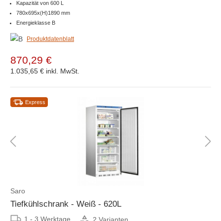
Kapazität von 600 L
780x695x(H)1890 mm
Energieklasse B
Produktdatenblatt
870,29 €
1.035,65 €
inkl. MwSt.
Express
Saro
Tiefkühlschrank - Weiß - 620L
1 - 3 Werktage
2 Varianten