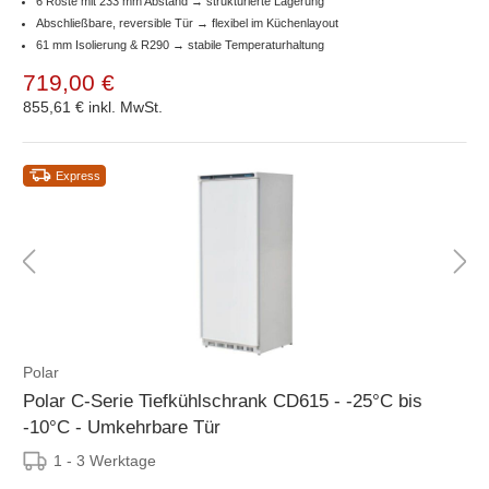
6 Roste mit 233 mm Abstand → strukturierte Lagerung
Abschließbare, reversible Tür → flexibel im Küchenlayout
61 mm Isolierung & R290 → stabile Temperaturhaltung
719,00 €
855,61 €
inkl. MwSt.
Express
Polar
Polar C-Serie Tiefkühlschrank CD615 - -25°C bis
-10°C - Umkehrbare Tür
1 - 3 Werktage