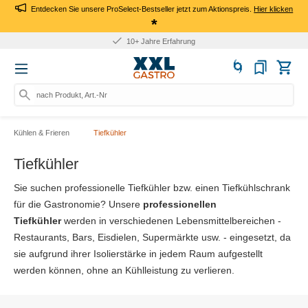
Entdecken Sie unsere ProSelect-Bestseller jetzt zum Aktionspreis.
Hier klicken
*
 Jahre Erfahrung
Für Fir
nach Produkt, Art.-Nr., Marke
Kühlen & Frieren
Tiefkühler
Tiefkühler
Sie suchen professionelle Tiefkühler bzw. einen Tiefkühlschrank
für die Gastronomie? Unsere
professionellen
Tiefkühler
werden in verschiedenen Lebensmittelbereichen -
Restaurants, Bars, Eisdielen, Supermärkte usw. - eingesetzt, da
sie aufgrund ihrer Isolierstärke in jedem Raum aufgestellt
werden können, ohne an Kühlleistung zu verlieren.