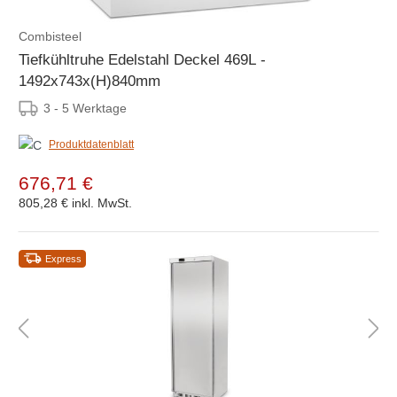
Combisteel
Tiefkühltruhe Edelstahl Deckel 469L -
1492x743x(H)840mm
3 - 5 Werktage
Produktdatenblatt
676,71 €
805,28 €
inkl. MwSt.
Express