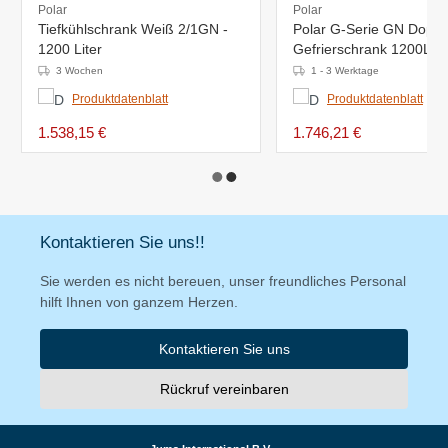
Polar
Polar
Tiefkühlschrank Weiß 2/1GN -
Polar G-Serie GN Doppe
1200 Liter
Gefrierschrank 1200L G
1345x815x(H)2000mm -
3 Wochen
1 - 3 Werktage
bis -10°C
Produktdatenblatt
Produktdatenblatt
1.538,15 €
1.746,21 €
Kontaktieren Sie uns!!
Sie werden es nicht bereuen, unser freundliches Personal
hilft Ihnen von ganzem Herzen.
Kontaktieren Sie uns
Rückruf vereinbaren