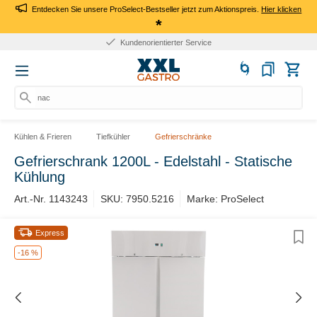
Entdecken Sie unsere ProSelect-Bestseller jetzt zum Aktionspreis.
Hier klicken
*
Kundenorientierter Service
nach
Kühlen & Frieren
Tiefkühler
Gefrierschränke
Gefrierschrank 1200L - Edelstahl - Statische
Kühlung
Art.-Nr. 1143243
SKU: 7950.5216
Marke: ProSelect
Express
-16 %