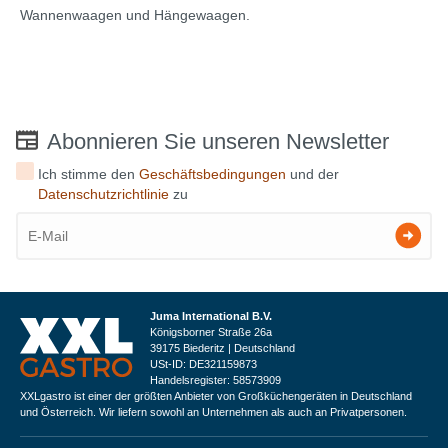
Wannenwaagen und Hängewaagen.
Abonnieren Sie unseren Newsletter
Ich stimme den
Geschäftsbedingungen
und der
Datenschutzrichtlinie
zu
Juma International B.V.
Königsborner Straße 26a
39175 Biederitz | Deutschland
USt-ID: DE321159873
Handelsregister: 58573909
XXLgastro ist einer der größten Anbieter von Großküchengeräten in Deutschland
und Österreich. Wir liefern sowohl an Unternehmen als auch an Privatpersonen.