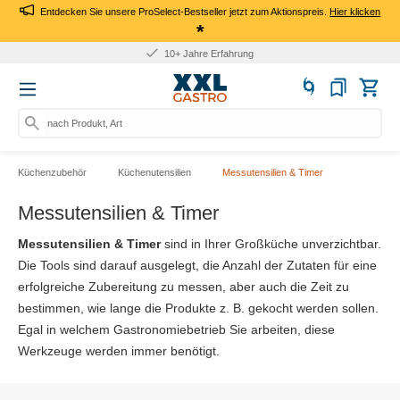
Entdecken Sie unsere ProSelect-Bestseller jetzt zum Aktionspreis.
Hier klicken
*
10+ Jahre Erfahrung
nach Produkt, Art.-Nr., Ma
Küchenzubehör
Küchenutensilien
Messutensilien & Timer
Messutensilien & Timer
Messutensilien & Timer
sind in Ihrer Großküche unverzichtbar.
Die Tools sind darauf ausgelegt, die Anzahl der Zutaten für eine
erfolgreiche Zubereitung zu messen, aber auch die Zeit zu
bestimmen, wie lange die Produkte z. B. gekocht werden sollen.
Egal in welchem Gastronomiebetrieb Sie arbeiten, diese
Werkzeuge werden immer benötigt.