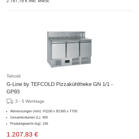
2.787,78 €
inkl. MwSt.
Tefcold
G-Line by TEFCOLD Pizzakühltheke GN 1/1 -
GP93
3 - 5 Werktage
Abmessungen (mm): H1100 x B1365 x T700
Gesamtvolumen (L): 400
Produktgewicht (kg): 156
1.207,83 €