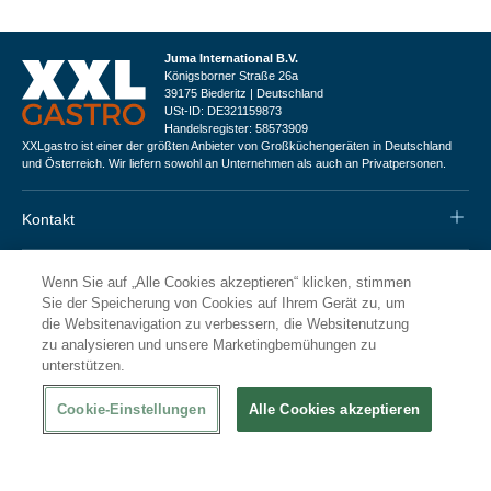
Juma International B.V.
Königsborner Straße 26a
39175 Biederitz | Deutschland
USt-ID: DE321159873
Handelsregister: 58573909
XXLgastro ist einer der größten Anbieter von Großküchengeräten in Deutschland
und Österreich. Wir liefern sowohl an Unternehmen als auch an Privatpersonen.
Kontakt
Informationen
Wenn Sie auf „Alle Cookies akzeptieren“ klicken, stimmen
Sie der Speicherung von Cookies auf Ihrem Gerät zu, um
die Websitenavigation zu verbessern, die Websitenutzung
Kundenservice
zu analysieren und unsere Marketingbemühungen zu
unterstützen.
Zahlungsarten
Cookie-Einstellungen
Alle Cookies akzeptieren
*
Rechnungskauf ist nur bei positiver Bonitätsprüfung möglich.