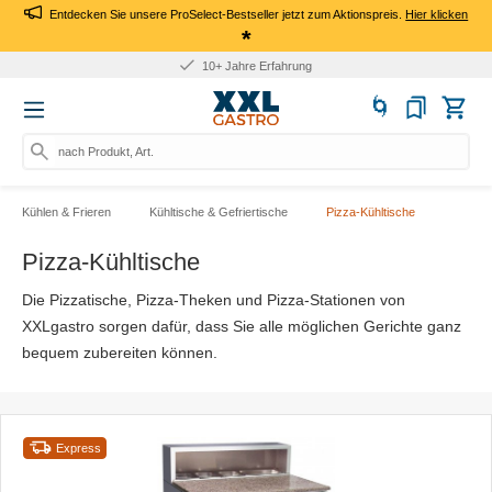
Entdecken Sie unsere ProSelect-Bestseller jetzt zum Aktionspreis.
Hier klicken
*
10+ Jahre Erfahrung
nach Produkt, Art.-Nr., Mark
Kühlen & Frieren
Kühltische & Gefriertische
Pizza-Kühltische
Pizza-Kühltische
Die Pizzatische, Pizza-Theken und Pizza-Stationen von
XXLgastro sorgen dafür, dass Sie alle möglichen Gerichte ganz
bequem zubereiten können.
Express