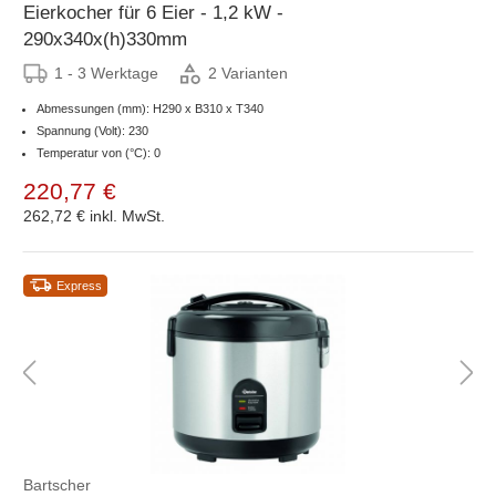
Eierkocher für 6 Eier - 1,2 kW -
290x340x(h)330mm
1 - 3 Werktage
2 Varianten
Abmessungen (mm): H290 x B310 x T340
Spannung (Volt): 230
Temperatur von (°C): 0
220,77 €
262,72 €
inkl. MwSt.
Express
Bartscher