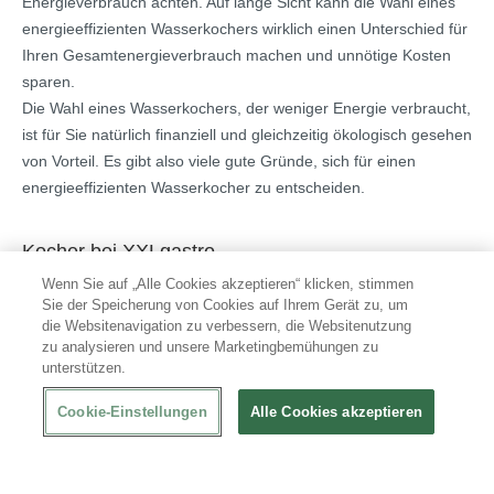
Energieverbrauch achten. Auf lange Sicht kann die Wahl eines
energieeffizienten Wasserkochers wirklich einen Unterschied für
Ihren Gesamtenergieverbrauch machen und unnötige Kosten
sparen.
Die Wahl eines Wasserkochers, der weniger Energie verbraucht,
ist für Sie natürlich finanziell und gleichzeitig ökologisch gesehen
von Vorteil. Es gibt also viele gute Gründe, sich für einen
energieeffizienten Wasserkocher zu entscheiden.
Kocher bei XXLgastro
Wenn Sie auf „Alle Cookies akzeptieren“ klicken, stimmen
Entdecken Sie unsere
große Auswahl
an Kochern und
Sie der Speicherung von Cookies auf Ihrem Gerät zu, um
bestellen Sie heute. Das Produkt wird innerhalb von 72 Stunden
die Websitenavigation zu verbessern, die Websitenutzung
zu analysieren und unsere Marketingbemühungen zu
in Ihre Küche geliefert und hat eine Herstellergarantie
unterstützen.
von
mindestens einem Jahr
.
Cookie-Einstellungen
Alle Cookies akzeptieren