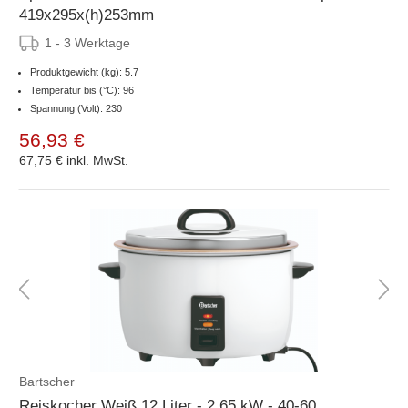
419x295x(h)253mm
1 - 3 Werktage
Produktgewicht (kg): 5.7
Temperatur bis (°C): 96
Spannung (Volt): 230
56,93 €
67,75 €
inkl. MwSt.
Bartscher
Reiskocher Weiß 12 Liter - 2,65 kW - 40-60