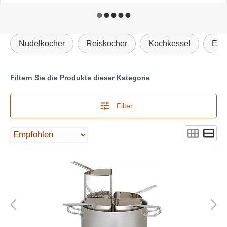
Nudelkocher
Reiskocher
Kochkessel
Eie
Filtern Sie die Produkte dieser Kategorie
Filter