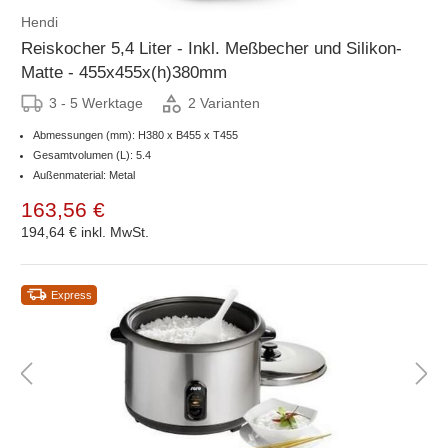
Hendi
Reiskocher 5,4 Liter - Inkl. Meßbecher und Silikon-
Matte - 455x455x(h)380mm
3 - 5 Werktage
2 Varianten
Abmessungen (mm): H380 x B455 x T455
Gesamtvolumen (L): 5.4
Außenmaterial: Metal
163,56 €
194,64 €
inkl. MwSt.
Express