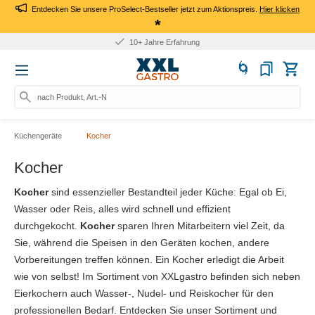
Entdecken Sie unsere ProSelect-Bestseller jetzt zum Aktionspreis.
Hier klicken
*
Für Firmen: Kauf auf Rechnung
nach Produkt, Art.-Nr., Marke s
Küchengeräte
Kocher
Kocher
Kocher
sind essenzieller Bestandteil jeder Küche: Egal ob Ei,
Wasser oder Reis, alles wird schnell und effizient
durchgekocht.
Kocher
sparen Ihren Mitarbeitern viel Zeit, da
Sie, während die Speisen in den Geräten kochen, andere
Vorbereitungen treffen können. Ein Kocher erledigt die Arbeit
wie von selbst! Im Sortiment von XXLgastro befinden sich neben
Eierkochern auch Wasser-, Nudel- und Reiskocher für den
professionellen Bedarf. Entdecken Sie unser Sortiment und