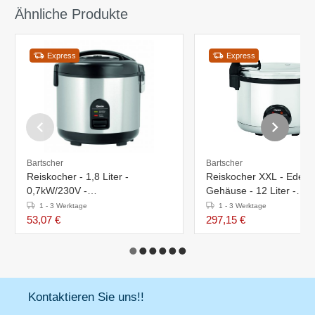
Ähnliche Produkte
Express
Express
Bartscher
Bartscher
Reiskocher - 1,8 Liter -
Reiskocher XXL - Edelst
0,7kW/230V -
Gehäuse - 12 Liter -
290x262x(h)293mm
560x465x(h)400mm
1 - 3 Werktage
1 - 3 Werktage
53,07 €
297,15 €
Kontaktieren Sie uns!!