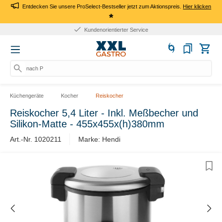
Entdecken Sie unsere ProSelect-Bestseller jetzt zum Aktionspreis.
Hier klicken
*
Kundenorientierter Service
nach Prod
Küchengeräte
Kocher
Reiskocher
Reiskocher 5,4 Liter - Inkl. Meßbecher und
Silikon-Matte - 455x455x(h)380mm
Art.-Nr. 1020211
Marke: Hendi