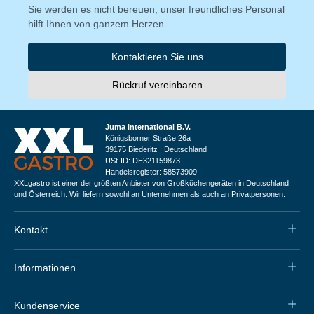
Sie werden es nicht bereuen, unser freundliches Personal
hilft Ihnen von ganzem Herzen.
Kontaktieren Sie uns
Rückruf vereinbaren
Juma International B.V.
Königsborner Straße 26a
39175 Biederitz | Deutschland
USt-ID: DE321159873
Handelsregister: 58573909
XXLgastro ist einer der größten Anbieter von Großküchengeräten in Deutschland
und Österreich. Wir liefern sowohl an Unternehmen als auch an Privatpersonen.
Kontakt
Informationen
Kundenservice