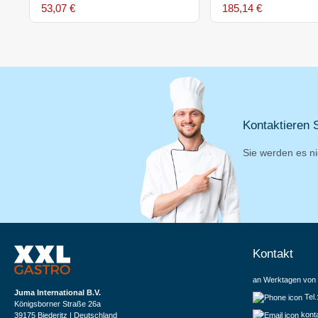
53,07 €
185,14 €
Kontaktieren S
Sie werden es ni
Kontakt
an Werktagen von 
Juma International B.V.
Tel
Königsborner Straße 26a
kont
39175 Biederitz | Deutschland