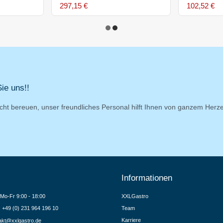
297,15 €
102,52 €
ie uns!!
cht bereuen, unser freundliches Personal hilft Ihnen von ganzem Herz
Informationen
Mo-Fr 9:00 - 18:00
XXLGastro
.: +49 (0) 231 964 196 10
Team
Karriere
akt@xxlgastro.de