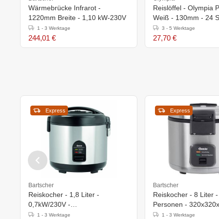
Wärmebrücke Infrarot -
Reislöffel - Olympia 
1220mm Breite - 1,10 kW-230V
Weiß - 130mm - 24 S
1 - 3 Werktage
3 - 5 Werktage
244,01 €
27,70 €
Express
Express
Bartscher
Bartscher
Reiskocher - 1,8 Liter -
Reiskocher - 8 Liter 
0,7kW/230V -
Personen - 320x320
290x262x(h)293mm
1 - 3 Werktage
1 - 3 Werktage