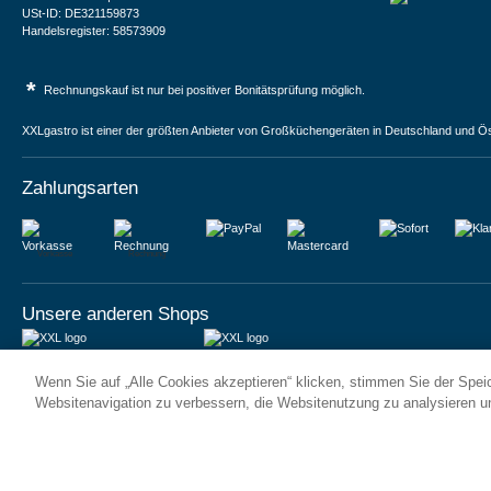
USt-ID: DE321159873
Handelsregister: 58573909
*
Rechnungskauf ist nur bei positiver Bonitätsprüfung möglich.
XXLgastro ist einer der größten Anbieter von Großküchengeräten in Deutschland und Ös
Zahlungsarten
Vorkasse
Rechnung
Unsere anderen Shops
JUMA International BV
JUMA International BV
Wenn Sie auf „Alle Cookies akzeptieren“ klicken, stimmen Sie der Spe
6 Rue des Bateliers
Vrijheidweg 34
92110 Clichy | France
1521RR Wormerveer | Nederland
Websitenavigation zu verbessern, die Websitenutzung zu analysieren 
Numéro de TVA : FR59815313275
BTW: NL853095048B01
Numéro Siren : 815313275
K.V.K.: 58573909