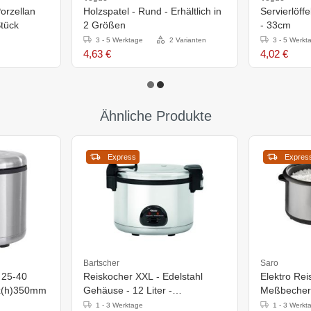
Porzellan
Holzspatel - Rund - Erhältlich in
Servierlöffe
tück
2 Größen
- 33cm
3 - 5 Werktage
2 Varianten
3 - 5 Werkt
4,63 €
4,02 €
Ähnliche Produkte
Express
Expres
Bartscher
Saro
- 25-40
Reiskocher XXL - Edelstahl
Elektro Rei
x(h)350mm
Gehäuse - 12 Liter -
Meßbecher +
560x465x(h)400mm
Personen - 
1 - 3 Werktage
1 - 3 Werkt