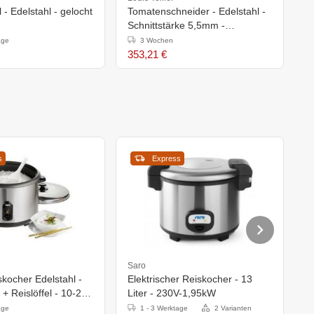
l - Edelstahl - gelocht
Tomatenschneider - Edelstahl -
F
Schnittstärke 5,5mm -
-
28(h)x20x48cm
age
3 Wochen
353,21 €
1
s
Express
Saro
Bu
skocher Edelstahl -
Elektrischer Reiskocher - 13
R
 Reislöffel - 10-24
Liter - 230V-1,95kW
8
4,2 Liter
age
1 - 3 Werktage
2 Varianten