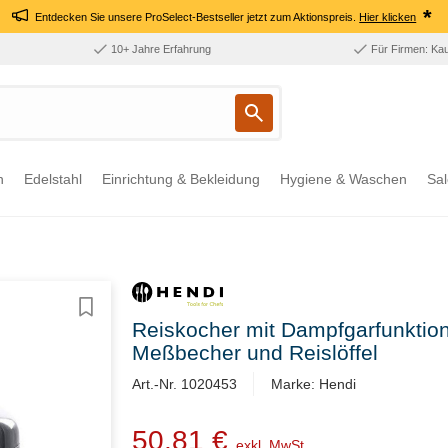
*
Entdecken Sie unsere ProSelect-Bestseller jetzt zum Aktionspreis.
Hier klicken
10+ Jahre Erfahrung
Für Firmen: Ka
n
Edelstahl
Einrichtung & Bekleidung
Hygiene & Waschen
Sal
Reiskocher mit Dampfgarfunktion -
Meßbecher und Reislöffel
Art.-Nr. 1020453
Marke: Hendi
50,81 €
exkl. MwSt.