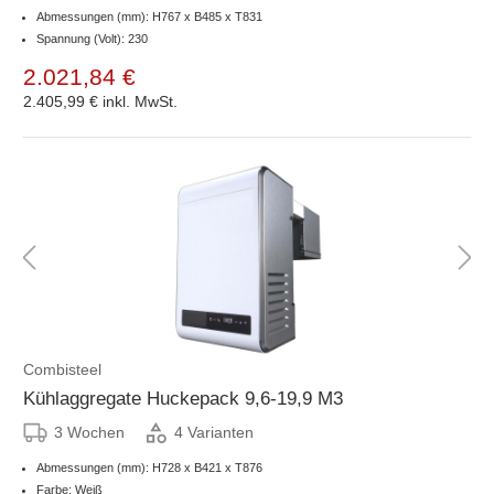
Abmessungen (mm): H767 x B485 x T831
Spannung (Volt): 230
2.021,84 €
2.405,99 €
inkl. MwSt.
Combisteel
Kühlaggregate Huckepack 9,6-19,9 M3
3 Wochen
4 Varianten
Abmessungen (mm): H728 x B421 x T876
Farbe: Weiß