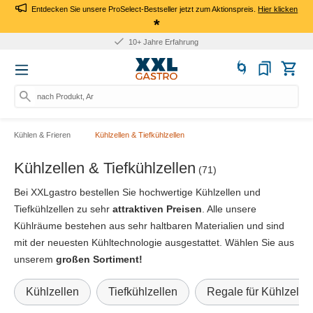
Entdecken Sie unsere ProSelect-Bestseller jetzt zum Aktionspreis.
Hier klicken
*
10+ Jahre Erfahrung
nach Produkt, Art.-Nr., M
Kühlen & Frieren
Kühlzellen & Tiefkühlzellen
Kühlzellen & Tiefkühlzellen
(71)
Bei XXLgastro bestellen Sie hochwertige Kühlzellen und
Tiefkühlzellen zu sehr
attraktiven Preisen
. Alle unsere
Kühlräume bestehen aus sehr haltbaren Materialien und sind
mit der neuesten Kühltechnologie ausgestattet. Wählen Sie aus
unserem
großen Sortiment!
Kühlzellen
Tiefkühlzellen
Regale für Kühlzellen