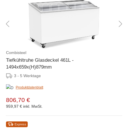
Combisteel
Tiefkühltruhe Glasdeckel 461L -
1494x659x(H)879mm
3 - 5 Werktage
Produktdatenblatt
806,70 €
959,97 €
inkl. MwSt.
Express