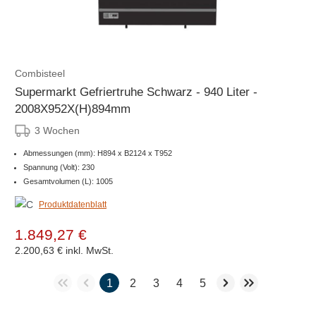
Combisteel
Supermarkt Gefriertruhe Schwarz - 940 Liter -
2008X952X(H)894mm
3 Wochen
Abmessungen (mm): H894 x B2124 x T952
Spannung (Volt): 230
Gesamtvolumen (L): 1005
Produktdatenblatt
1.849,27 €
2.200,63 €
inkl. MwSt.
1
2
3
4
5