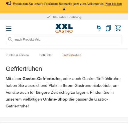
Entdecken Sie unsere ProSelect-Bestseller jetzt zum Aktionspreis.
Hier klicken
*
10+ Jahre Erfahrung
nach Produkt, Art.-Nr., Mark
Kühlen & Frieren
Tiefkühler
Gefriertruhen
Gefriertruhen
Mit einer
Gastro-Gefriertruhe,
oder auch Gastro-Tiefkühltruhe,
haben Sie ausreichend Platz in Ihrem Gastronomiebetrieb, um
Vorräte auch für längere Zeit richtig zu lagern. Finden Sie in
unserem vielfältigen
Online-Shop
die passende Gastro-
Gefriertruhe!