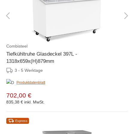
Combisteel
Tiefkühltruhe Glasdeckel 397L -
1318x659x(H)879mm
3 - 5 Werktage
Produktdatenblatt
702,00 €
835,38 €
inkl. MwSt.
Express