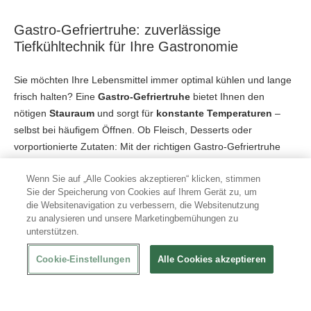
Gastro-Gefriertruhe: zuverlässige
Tiefkühltechnik für Ihre Gastronomie
Sie möchten Ihre Lebensmittel immer optimal kühlen und lange
frisch halten? Eine
Gastro-Gefriertruhe
bietet Ihnen den
nötigen
Stauraum
und sorgt für
konstante Temperaturen
–
selbst bei häufigem Öffnen. Ob Fleisch, Desserts oder
vorportionierte Zutaten: Mit der richtigen Gastro-Gefriertruhe
sind Sie optimal vorbereitet.
Wenn Sie auf „Alle Cookies akzeptieren“ klicken, stimmen
Entdecken Sie jetzt Ihr passendes Produkt in unserem
Sie der Speicherung von Cookies auf Ihrem Gerät zu, um
die Websitenavigation zu verbessern, die Websitenutzung
großzügigen Sortiment
an ausgewählten Geräten und
zu analysieren und unsere Marketingbemühungen zu
überzeugen Sie sich selbst von der
Robustheit
,
Langlebigkeit
unterstützen.
und leicht zu steuernden Kühltechniken zahlreicher Geräte. Wir
von XXLgastro achten auf
hohe Qualitätsstandards
und eine
Cookie-Einstellungen
Alle Cookies akzeptieren
breite Auswahl an Produktvielfalt. Ganz gleich, ob Sie eine
Gastro-Gefriertruhe in groß oder klein benötigen oder auf der
Suche nach einer
mobilen Tiefkühltruhe
sind, die für ein