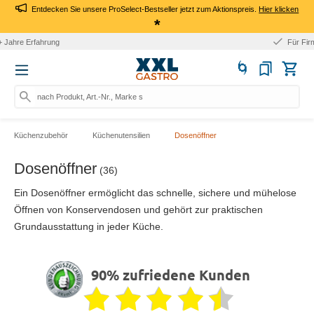
Entdecken Sie unsere ProSelect-Bestseller jetzt zum Aktionspreis.
Hier klicken
*
Für Firmen: Kauf auf Rechnung
nach Produkt, Art.-Nr., Marke suchen
Küchenzubehör
Küchenutensilien
Dosenöffner
Dosenöffner
(36)
Ein Dosenöffner ermöglicht das schnelle, sichere und mühelose
Öffnen von Konservendosen und gehört zur praktischen
Grundausstattung in jeder Küche.
90% zufriedene Kunden