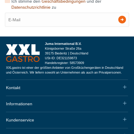
Ich stimme den
Geschäftsbedingungen
und der
Datenschutzrichtlinie
zu
Juma International B.V.
Königsborner Straße 26a
39175 Biederitz | Deutschland
USt-ID: DE321159873
Handelsregister: 58573909
XXLgastro ist einer der größten Anbieter von Großküchengeräten in Deutschland
und Österreich. Wir liefern sowohl an Unternehmen als auch an Privatpersonen.
Kontakt
Informationen
Kundenservice