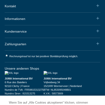
Kontakt
Informationen
Kundenservice
Zahlungsarten
*
Rechnungskauf ist nur bei positiver Bonitätsprüfung möglich.
Unsere anderen Shops
JUMA International BV
JUMA International BV
6 Rue des Bateliers
Vrijheidweg 34
92110 Clichy | France
1521RR Wormerveer | Nederland
Numéro de TVA : FR59815313275
BTW: NL853095048B01
Numéro Siren : 815313275
K.V.K.: 58573909
Wenn Sie auf „Alle Cookies akzeptieren“ klicken, stimmen