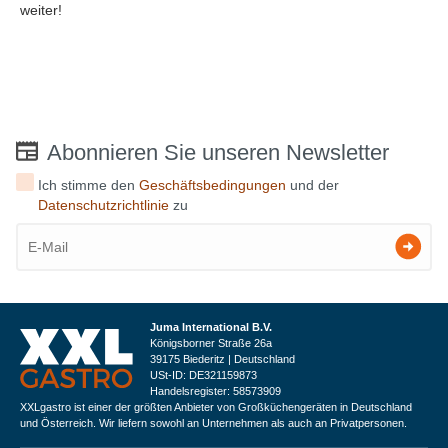
weiter!
Abonnieren Sie unseren Newsletter
Ich stimme den
Geschäftsbedingungen
und der
Datenschutzrichtlinie
zu
Juma International B.V.
Königsborner Straße 26a
39175 Biederitz | Deutschland
USt-ID: DE321159873
Handelsregister: 58573909
XXLgastro ist einer der größten Anbieter von Großküchengeräten in Deutschland
und Österreich. Wir liefern sowohl an Unternehmen als auch an Privatpersonen.