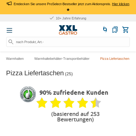
Entdecken Sie unsere ProSelect-Bestseller jetzt zum Aktionspreis.
Hier klicken
*
10+ Jahre Erfahrung
nach Produkt, Art.-Nr., Mark
Warmhalten
Warmhaltebehälter-Transportbehälter
Pizza Liefertaschen
Pizza Liefertaschen
(25)
90% zufriedene Kunden
(basierend auf 253
Bewertungen)