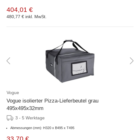
404,01 €
480,77 €
inkl. MwSt.
Vogue
Vogue isolierter Pizza-Lieferbeutel grau
495x495x32mm
3 - 5 Werktage
Abmessungen (mm): H320 x B495 x T495
33,70 €