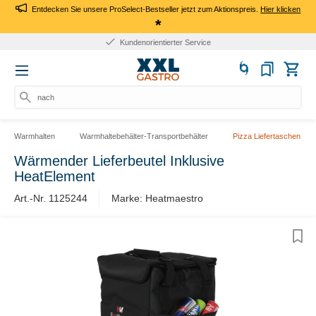
Entdecken Sie unsere ProSelect-Bestseller jetzt zum Aktionspreis.
Hier klicken
*
Kundenorientierter Service
nach Pr
Warmhalten
Warmhaltebehälter-Transportbehälter
Pizza Liefertaschen
Wärmender Lieferbeutel Inklusive
HeatElement
Art.-Nr. 1125244
Marke: Heatmaestro