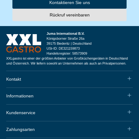
Kontaktieren Sie uns
Rückruf vereinbaren
Juma International B.V.
Königsborner Straße 26a
39175 Biederitz | Deutschland
USt-ID: DE321159873
Handelsregister: 58573909
XXLgastro ist einer der größten Anbieter von Großküchengeräten in Deutschland
und Österreich. Wir liefern sowohl an Unternehmen als auch an Privatpersonen.
Kontakt
Informationen
Kundenservice
Zahlungsarten