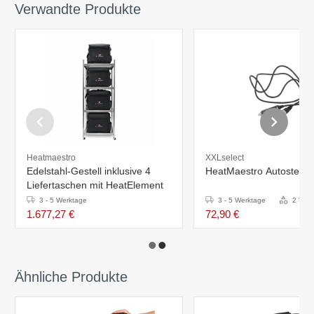
Verwandte Produkte
Heatmaestro
XXLselect
Edelstahl-Gestell inklusive 4
HeatMaestro Autostecke
Liefertaschen mit HeatElement
3 - 5 Werktage
3 - 5 Werktage
2 Vari
1.677,27 €
72,90 €
Ähnliche Produkte