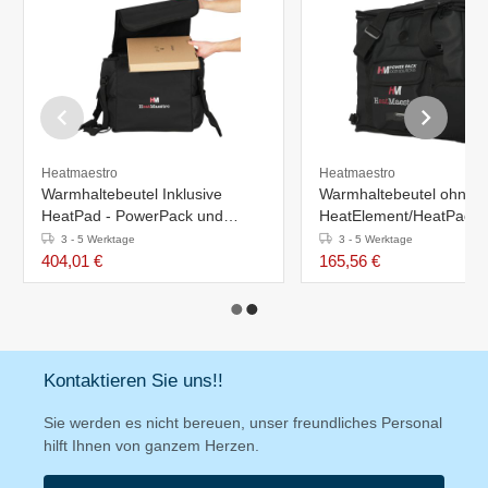
Heatmaestro
Heatmaestro
Warmhaltebeutel Inklusive
Warmhaltebeutel ohne
HeatPad - PowerPack und
HeatElement/HeatPad
Schnellladegerät -
3 - 5 Werktage
3 - 5 Werktage
340x340x(H)380mm
404,01 €
165,56 €
Kontaktieren Sie uns!!
Sie werden es nicht bereuen, unser freundliches Personal
hilft Ihnen von ganzem Herzen.