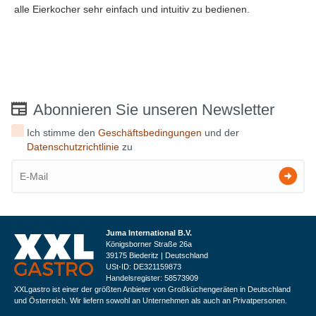
alle Eierkocher sehr einfach und intuitiv zu bedienen.
Abonnieren Sie unseren Newsletter
Ich stimme den
Geschäftsbedingungen
und der
Datenschutzrichtlinie
zu
Juma International B.V.
Königsborner Straße 26a
39175 Biederitz | Deutschland
USt-ID: DE321159873
Handelsregister: 58573909
XXLgastro ist einer der größten Anbieter von Großküchengeräten in Deutschland
und Österreich. Wir liefern sowohl an Unternehmen als auch an Privatpersonen.