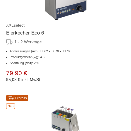
XXLselect
Eierkocher Eco 6
1 - 2 Werktage
Abmessungen (mm): H302 x B370 x T176
Produktgewicht (kg): 4.6
Spannung (Volt): 230
79,90 €
95,08 €
inkl. MwSt.
Express
Neu