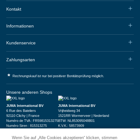
Kontakt
Informationen
Kundenservice
Zahlungsarten
*
Rechnungskauf ist nur bei positiver Bonitätsprüfung möglich.
Unsere anderen Shops
JUMA International BV
JUMA International BV
6 Rue des Bateliers
Vrijheidweg 34
92110 Clichy | France
1521RR Wormerveer | Nederland
Numéro de TVA : FR59815313275
BTW: NL853095048B01
Numéro Siren : 815313275
K.V.K.: 58573909
Wenn Sie auf „Alle Cookies akzeptieren“ klicken, stimmen