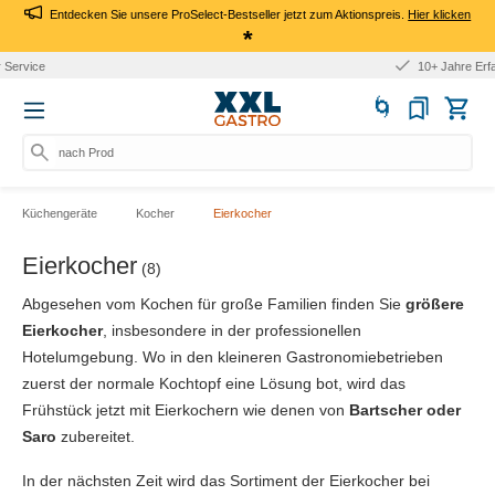
Entdecken Sie unsere ProSelect-Bestseller jetzt zum Aktionspreis.
Hier klicken
*
10+ Jahre Erfahrung
nach Produkt,
Küchengeräte
Kocher
Eierkocher
Eierkocher
(8)
Abgesehen vom Kochen für große Familien finden Sie
größere
Eierkocher
, insbesondere in der professionellen
Hotelumgebung. Wo in den kleineren Gastronomiebetrieben
zuerst der normale Kochtopf eine Lösung bot, wird das
Frühstück jetzt mit Eierkochern wie denen von
Bartscher oder
Saro
zubereitet.
In der nächsten Zeit wird das Sortiment der Eierkocher bei