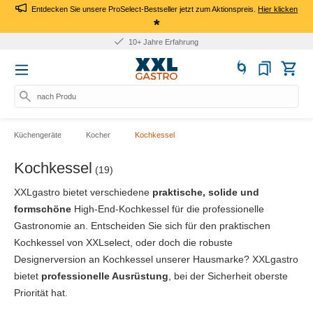
Entdecken Sie unsere ProSelect-Bestseller jetzt zum Aktionspreis.
Hier klicken
*
10+ Jahre Erfahrung
nach Produkt, Art.
Küchengeräte
Kocher
Kochkessel
Kochkessel
(19)
XXLgastro bietet verschiedene
praktische, solide und
formschöne
High-End-Kochkessel für die professionelle
Gastronomie an. Entscheiden Sie sich für den praktischen
Kochkessel von XXLselect, oder doch die robuste
Designerversion an Kochkessel unserer Hausmarke? XXLgastro
bietet
professionelle Ausrüstung
, bei der Sicherheit oberste
Priorität hat.