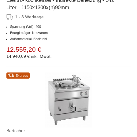
Elektro-Kochkessel - indirekte Beheizung - 342
Liter - 1150x1300x(h)90mm
1 - 3 Werktage
Spannung (Volt): 400
Energieträger: Netzstrom
Außenmaterial: Edelstahl
12.555,20 €
14.940,69 €
inkl. MwSt.
Express
Bartscher