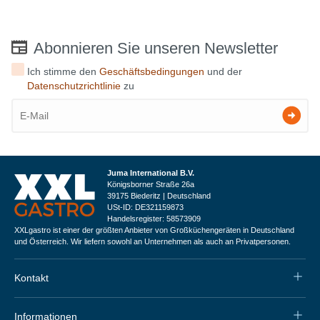
Abonnieren Sie unseren Newsletter
Ich stimme den
Geschäftsbedingungen
und der
Datenschutzrichtlinie
zu
Juma International B.V.
Königsborner Straße 26a
39175 Biederitz | Deutschland
USt-ID: DE321159873
Handelsregister: 58573909
XXLgastro ist einer der größten Anbieter von Großküchengeräten in Deutschland
und Österreich. Wir liefern sowohl an Unternehmen als auch an Privatpersonen.
Kontakt
Informationen