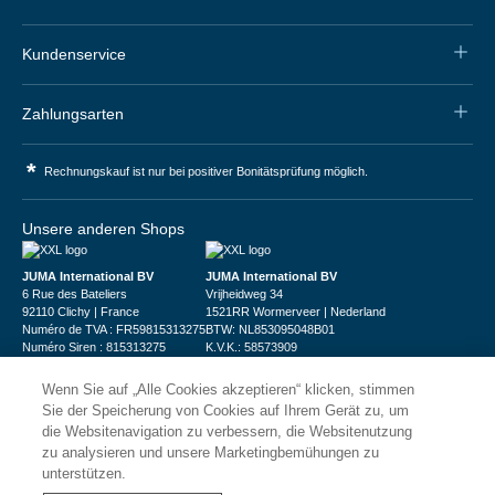
Kundenservice
Zahlungsarten
*
Rechnungskauf ist nur bei positiver Bonitätsprüfung möglich.
Unsere anderen Shops
JUMA International BV
JUMA International BV
6 Rue des Bateliers
Vrijheidweg 34
92110 Clichy | France
1521RR Wormerveer | Nederland
Numéro de TVA : FR59815313275
BTW: NL853095048B01
Numéro Siren : 815313275
K.V.K.: 58573909
Wenn Sie auf „Alle Cookies akzeptieren“ klicken, stimmen
Sie der Speicherung von Cookies auf Ihrem Gerät zu, um
die Websitenavigation zu verbessern, die Websitenutzung
zu analysieren und unsere Marketingbemühungen zu
unterstützen.
© 2026
XXLgastro