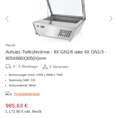
Hendi
Aufsatz-Tiefkühlvitrine - 8X GN1/6 oder 4X GN1/3 -
805X666X305(H)mm
3 - 5 Werktage
2 Varianten
Abmessungen (mm): H305 x B666 x T805
Spannung (Volt): 230
Außenmaterial: Metal
Produktdatenblatt
985,63 €
1.172,90 €
inkl. MwSt.