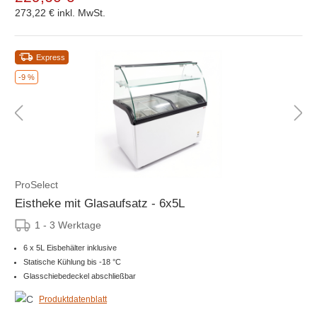
273,22 €
inkl. MwSt.
Express
-9 %
ProSelect
Eistheke mit Glasaufsatz - 6x5L
1 - 3 Werktage
6 x 5L Eisbehälter inklusive
Statische Kühlung bis -18 °C
Glasschiebedeckel abschließbar
Produktdatenblatt