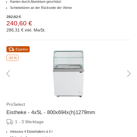
Kanten durch Aluminium geschützt
Schiebetüren an der Rückseite der Vitrine
282,82 €
240,60 €
286,31 €
inkl. MwSt.
Express
-10 %
ProSelect
Eistheke - 4x5L - 800x694x(h)1279mm
1 - 3 Werktage
Inklusive 4 Eisbehältern à 5 l