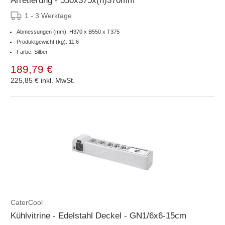
Arretierung - 550x375x(h)370mm
1 - 3 Werktage
Abmessungen (mm): H370 x B550 x T375
Produktgewicht (kg): 11.6
Farbe: Silber
189,79 €
225,85 €
inkl. MwSt.
CaterCool
Kühlvitrine - Edelstahl Deckel - GN1/6x6-15cm