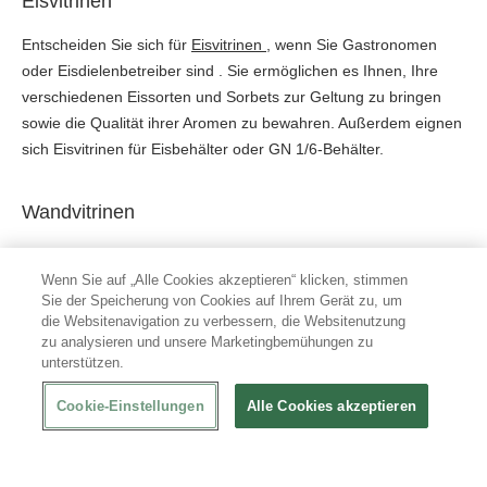
Eisvitrinen
Entscheiden Sie sich für
Eisvitrinen
, wenn Sie Gastronomen
oder Eisdielenbetreiber sind . Sie ermöglichen es Ihnen, Ihre
verschiedenen Eissorten und Sorbets zur Geltung zu bringen
sowie die Qualität ihrer Aromen zu bewahren. Außerdem eignen
sich Eisvitrinen für Eisbehälter oder GN 1/6-Behälter.
Wandvitrinen
Die
Wandkühlregale
eignen sich für die Aufstellung an einer
Wenn Sie auf „Alle Cookies akzeptieren“ klicken, stimmen
Wand. So ist nur die Vorderseite der Wandvitrine zugänglich. Die
Sie der Speicherung von Cookies auf Ihrem Gerät zu, um
Wandkühlregalvitrine wird sich hervorragend für die Kühlung von
die Websitenavigation zu verbessern, die Websitenutzung
Massenprodukten eignen, die einen leichten Zugang für den
zu analysieren und unsere Marketingbemühungen zu
Verbraucher erfordern. Es handelt sich also um eine vielseitig
unterstützen.
einsetzbare Wandvitrine!
Cookie-Einstellungen
Alle Cookies akzeptieren
Thekenvitrinen