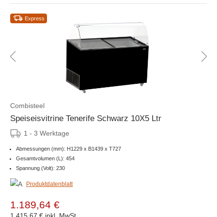
Express
Combisteel
Speiseisvitrine Tenerife Schwarz 10X5 Ltr
1 - 3 Werktage
Abmessungen (mm): H1229 x B1439 x T727
Gesamtvolumen (L): 454
Spannung (Volt): 230
Produktdatenblatt
1.189,64 €
1.415,67 €
inkl. MwSt.