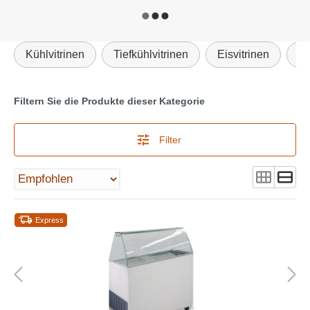
Kühlvitrinen
Tiefkühlvitrinen
Eisvitrinen
Au
Filtern Sie die Produkte dieser Kategorie
Filter
Express