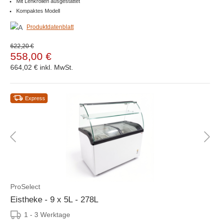
Mit Lenkrollen ausgestattet
Kompaktes Modell
Produktdatenblatt
622,20 €
558,00 €
664,02 €
inkl. MwSt.
Express
ProSelect
Eistheke - 9 x 5L - 278L
1 - 3 Werktage