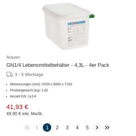
Araven
GN1/4 Lebensmittelbehälter - 4,3L - 4er Pack
3 - 5 Werktage
Abmessungen (mm): H150 x B265 x T162
Produktgewicht (kg): 1.62
Anzahl GN: 1x1/4
41,93 €
49,90 €
inkl. MwSt.
1
2
3
4
5