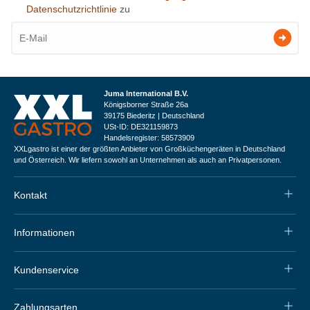
Datenschutzrichtlinie
zu
Juma International B.V.
Königsborner Straße 26a
39175 Biederitz | Deutschland
USt-ID: DE321159873
Handelsregister: 58573909
XXLgastro ist einer der größten Anbieter von Großküchengeräten in Deutschland
und Österreich. Wir liefern sowohl an Unternehmen als auch an Privatpersonen.
Kontakt
Informationen
Kundenservice
Zahlungsarten