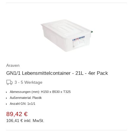
Araven
GN1/1 Lebensmittelcontainer - 21L - 4er Pack
3 - 5 Werktage
Abmessungen (mm): H150 x B530 x T325
Außenmaterial: Plastik
Anzahl GN: 1x1/1
89,42 €
106,41 €
inkl. MwSt.