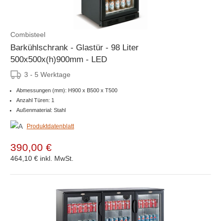
Combisteel
Barkühlschrank - Glastür - 98 Liter
500x500x(h)900mm - LED
3 - 5 Werktage
Abmessungen (mm): H900 x B500 x T500
Anzahl Türen: 1
Außenmaterial: Stahl
Produktdatenblatt
390,00 €
464,10 €
inkl. MwSt.