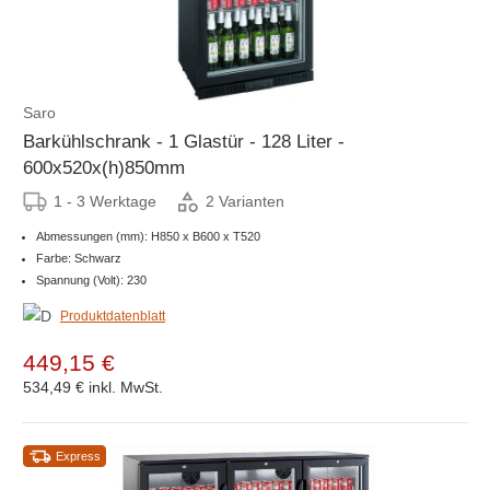
Saro
Barkühlschrank - 1 Glastür - 128 Liter -
600x520x(h)850mm
1 - 3 Werktage
2 Varianten
Abmessungen (mm): H850 x B600 x T520
Farbe: Schwarz
Spannung (Volt): 230
Produktdatenblatt
449,15 €
534,49 €
inkl. MwSt.
Express