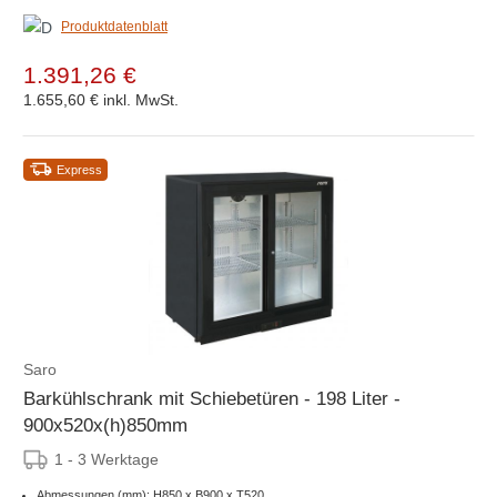
Produktdatenblatt
1.391,26 €
1.655,60 €
inkl. MwSt.
Express
Saro
Barkühlschrank mit Schiebetüren - 198 Liter -
900x520x(h)850mm
1 - 3 Werktage
Abmessungen (mm): H850 x B900 x T520