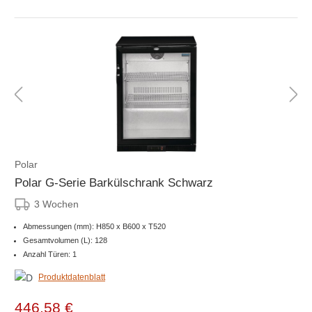
Polar
Polar G-Serie Barkülschrank Schwarz
3 Wochen
Abmessungen (mm): H850 x B600 x T520
Gesamtvolumen (L): 128
Anzahl Türen: 1
Produktdatenblatt
446,58 €