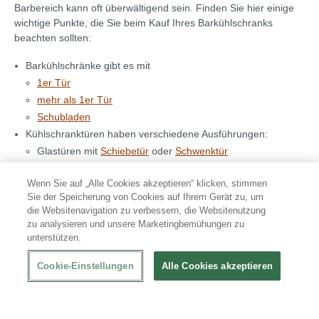
Barbereich kann oft überwältigend sein. Finden Sie hier einige
wichtige Punkte, die Sie beim Kauf Ihres Barkühlschranks
beachten sollten:
Barkühlschränke gibt es mit
1er Tür
mehr als 1er Tür
Schubladen
Kühlschranktüren haben verschiedene Ausführungen:
Glastüren mit
Schiebetür
oder
Schwenktür
Klassische-Türen mit
Schiebe
oder
Schwenktür
Wenn Sie auf „Alle Cookies akzeptieren“ klicken, stimmen
Schubladen
Sie der Speicherung von Cookies auf Ihrem Gerät zu, um
Unterschiedliche Volumen
die Websitenavigation zu verbessern, die Websitenutzung
Effizienzklassen: A,
B
,
C
,
D
,
E
,
F
, G.
zu analysieren und unsere Marketingbemühungen zu
unterstützen.
Cookie-Einstellungen
Alle Cookies akzeptieren
90% zufriedene Kunden