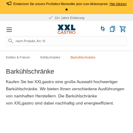
Entdecken Sie unsere ProSelect-Bestseller jetzt zum Aktionspreis.
Hier klicken
*
Für Firmen: Kauf auf Rechnung
nach Produkt, Art.-Nr., Marke
Kühlen & Frieren
Kühlschränke
Barkühlschränke
Barkühlschränke
Kaufen Sie bei XXLgastro eine große Auswahl hochwertiger
Barkühlschränke. Wir bieten Ihnen verschiedene Ausführungen
von namhaften Herstellern. Die Barkühlschränke
von XXLgastro sind dabei nachhaltig und energieeffizient.