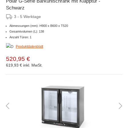
Polar G-Serie Barkühlschrank mit Klapptür -
Schwarz
3 - 5 Werktage
Abmessungen (mm): H900 x B600 x T520
Gesamtvolumen (L): 138
Anzahl Türen: 1
Produktdatenblatt
520,95 €
619,93 €
inkl. MwSt.