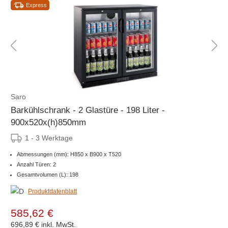
Express
Saro
Barkühlschrank - 2 Glastüre - 198 Liter -
900x520x(h)850mm
1 - 3 Werktage
Abmessungen (mm): H850 x B900 x T520
Anzahl Türen: 2
Gesamtvolumen (L): 198
Produktdatenblatt
585,62 €
696,89 €
inkl. MwSt.