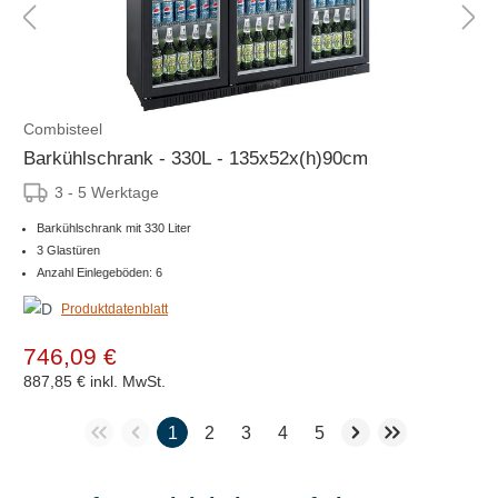
Combisteel
Barkühlschrank - 330L - 135x52x(h)90cm
3 - 5 Werktage
Barkühlschrank mit 330 Liter
3 Glastüren
Anzahl Einlegeböden: 6
Produktdatenblatt
746,09 €
887,85 €
inkl. MwSt.
1
2
3
4
5