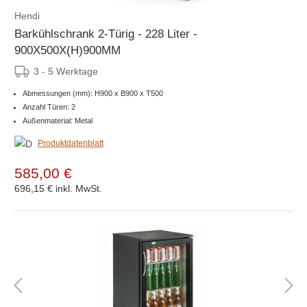
Hendi
Barkühlschrank 2-Türig - 228 Liter -
900X500X(H)900MM
3 - 5 Werktage
Abmessungen (mm): H900 x B900 x T500
Anzahl Türen: 2
Außenmaterial: Metal
Produktdatenblatt
585,00 €
696,15 €
inkl. MwSt.