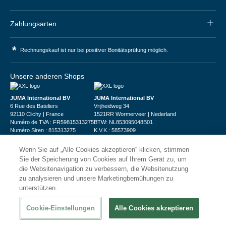
Zahlungsarten
*
Rechnungskauf ist nur bei positiver Bonitätsprüfung möglich.
Unsere anderen Shops
JUMA International BV
JUMA International BV
6 Rue des Bateliers
Vrijheidweg 34
92110 Clichy | France
1521RR Wormerveer | Nederland
Numéro de TVA : FR59815313275
BTW: NL853095048B01
Numéro Siren : 815313275
K.V.K.: 58573909
Wenn Sie auf „Alle Cookies akzeptieren“ klicken, stimmen
Sie der Speicherung von Cookies auf Ihrem Gerät zu, um
die Websitenavigation zu verbessern, die Websitenutzung
zu analysieren und unsere Marketingbemühungen zu
unterstützen.
© 2026
XXLgastro
Datenschutz
Impressum
AGB
Cookie-Einstellungen
Alle Cookies akzeptieren