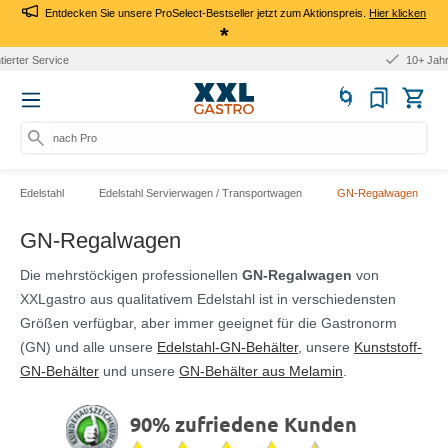
Entdecken Sie unsere ProSelect-Bestseller jetzt zum Aktionspreis.
Hier klicken
*
10+ Jahre Erfahrung
nach Produk
Edelstahl
Edelstahl Servierwagen / Transportwagen
GN-Regalwagen
GN-Regalwagen
Die mehrstöckigen professionellen
GN-Regalwagen
von
XXLgastro aus qualitativem Edelstahl ist in verschiedensten
Größen verfügbar, aber immer geeignet für die Gastronorm
(GN) und alle unsere
Edelstahl-GN-Behälter
, unsere
Kunststoff-
GN-Behälter
und unsere
GN-Behälter aus Melamin
.
90% zufriedene Kunden