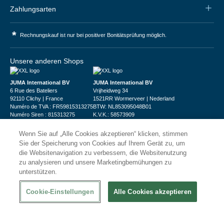
Zahlungsarten
*
Rechnungskauf ist nur bei positiver Bonitätsprüfung möglich.
Unsere anderen Shops
JUMA International BV
JUMA International BV
6 Rue des Bateliers
Vrijheidweg 34
92110 Clichy | France
1521RR Wormerveer | Nederland
Numéro de TVA : FR59815313275
BTW: NL853095048B01
Numéro Siren : 815313275
K.V.K.: 58573909
Wenn Sie auf „Alle Cookies akzeptieren“ klicken, stimmen
Sie der Speicherung von Cookies auf Ihrem Gerät zu, um
die Websitenavigation zu verbessern, die Websitenutzung
zu analysieren und unsere Marketingbemühungen zu
unterstützen.
© 2026
XXLgastro
Datenschutz
Impressum
AGB
Cookie-Einstellungen
Alle Cookies akzeptieren