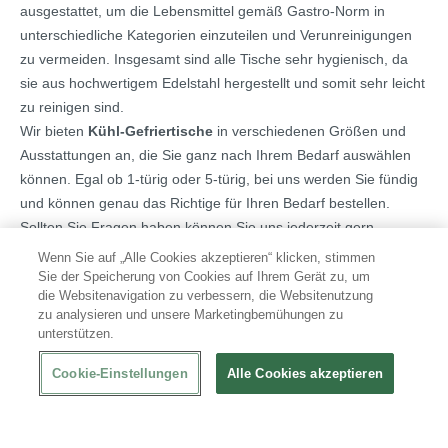
ausgestattet, um die Lebensmittel gemäß Gastro-Norm in
unterschiedliche Kategorien einzuteilen und Verunreinigungen
zu vermeiden. Insgesamt sind alle Tische sehr hygienisch, da
sie aus hochwertigem Edelstahl hergestellt und somit sehr leicht
zu reinigen sind.
Wir bieten
Kühl-Gefriertische
in verschiedenen Größen und
Ausstattungen an, die Sie ganz nach Ihrem Bedarf auswählen
können. Egal ob 1-türig oder 5-türig, bei uns werden Sie fündig
und können genau das Richtige für Ihren Bedarf bestellen.
Sollten Sie Fragen haben können Sie uns jederzeit gern
kontaktieren und sich von uns beraten lassen.
Wenn Sie auf „Alle Cookies akzeptieren“ klicken, stimmen
Sie der Speicherung von Cookies auf Ihrem Gerät zu, um
die Websitenavigation zu verbessern, die Websitenutzung
Kühl-Gefriertische bei XXLgastro
zu analysieren und unsere Marketingbemühungen zu
unterstützen.
Unsere Kühl-Gefriertische sind Teil unseres großen Sortiments
an
Kühl- und Gefriertischen
wie z.B.
Pizza-
Cookie-Einstellungen
Alle Cookies akzeptieren
Kühltische
,
Saladetten
und separaten
Gefriertischen
. Bei uns
finden Sie alles, was Sie für die ordnungsgemäße Zubereitung
von frischen Lebensmitteln in Ihrem Gastronomie-Betrieb