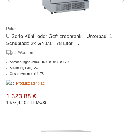
Polar
U-Serie Kühl- oder Gefrierschrank - Unterbau -1
Schublade 2x GN1/1 - 78 Liter -
905x700x(h)605mm
3 Wochen
Abmessungen (mm): H605 x B905 x T700
Spannung (Volt): 230
Gesamtvolumen (L): 78
Produktdatenblatt
1.323,88 €
1.575,42 €
inkl. MwSt.