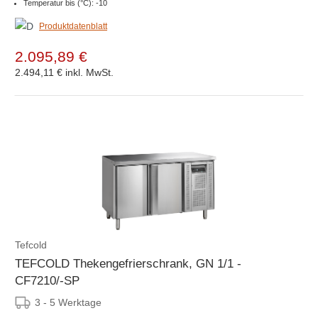
Temperatur bis (°C): -10
Produktdatenblatt
2.095,89 €
2.494,11 €
inkl. MwSt.
Tefcold
TEFCOLD Thekengefrierschrank, GN 1/1 -
CF7210/-SP
3 - 5 Werktage