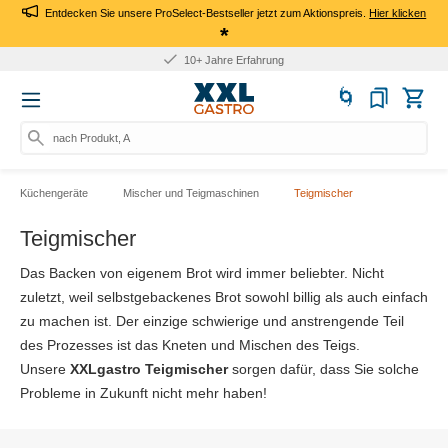
Entdecken Sie unsere ProSelect-Bestseller jetzt zum Aktionspreis.
Hier klicken
*
10+ Jahre Erfahrung
nach Produkt, Art.-Nr.,
Küchengeräte
Mischer und Teigmaschinen
Teigmischer
Teigmischer
Das Backen von eigenem Brot wird immer beliebter. Nicht
zuletzt, weil selbstgebackenes Brot sowohl billig als auch einfach
zu machen ist. Der einzige schwierige und anstrengende Teil
des Prozesses ist das Kneten und Mischen des Teigs.
Unsere
XXLgastro Teigmischer
sorgen dafür, dass Sie solche
Probleme in Zukunft nicht mehr haben!