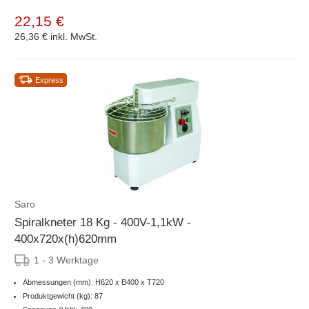
22,15 €
26,36 €
inkl. MwSt.
Express
Saro
Spiralkneter 18 Kg - 400V-1,1kW -
400x720x(h)620mm
1 - 3 Werktage
Abmessungen (mm): H620 x B400 x T720
Produktgewicht (kg): 87