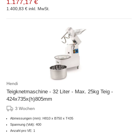
1.177,17 €
1.400,83 €
inkl. MwSt.
Hendi
Teigknetmaschine - 32 Liter - Max. 25kg Teig -
424x735x(h)805mm
3 Wochen
Abmessungen (mm): H810 x B750 x T435
Spannung (Volt): 400
Anzahl pro VE: 1