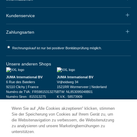
Kundenservice
Zahlungsarten
*
Rechnungskauf ist nur bei positiver Bonitätsprüfung möglich.
Unsere anderen Shops
JUMA International BV
JUMA International BV
6 Rue des Bateliers
Vrijheidweg 34
92110 Clichy | France
1521RR Wormerveer | Nederland
Numéro de TVA : FR59815313275
BTW: NL853095048B01
Numéro Siren : 815313275
K.V.K.: 58573909
Wenn Sie auf „Alle Cookies akzeptieren“ klicken, stimmen
Sie der Speicherung von Cookies auf Ihrem Gerät zu, um
die Websitenavigation zu verbessern, die Websitenutzung
zu analysieren und unsere Marketingbemühungen zu
unterstützen.
© 2026
XXLgastro