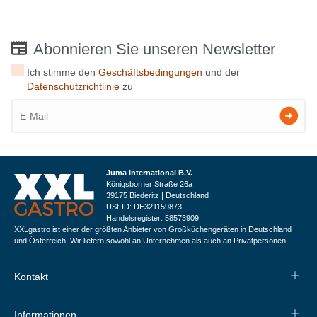
Abonnieren Sie unseren Newsletter
Ich stimme den
Geschäftsbedingungen
und der
Datenschutzrichtlinie
zu
Juma International B.V.
Königsborner Straße 26a
39175 Biederitz | Deutschland
USt-ID: DE321159873
Handelsregister: 58573909
XXLgastro ist einer der größten Anbieter von Großküchengeräten in Deutschland
und Österreich. Wir liefern sowohl an Unternehmen als auch an Privatpersonen.
Kontakt
Informationen