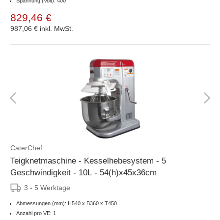
Spannung (Volt): 400
829,46 €
987,06 €
inkl. MwSt.
CaterChef
Teigknetmaschine - Kesselhebesystem - 5
Geschwindigkeit - 10L - 54(h)x45x36cm
3 - 5 Werktage
Abmessungen (mm): H540 x B360 x T450
Anzahl pro VE: 1