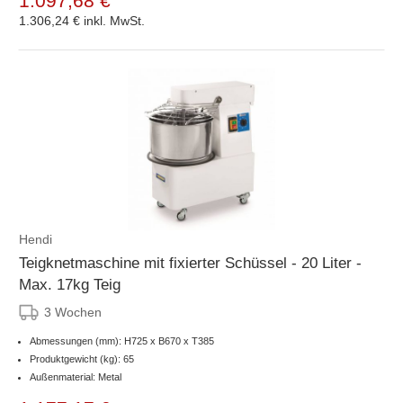
1.097,68 €
1.306,24 €
inkl. MwSt.
Hendi
Teigknetmaschine mit fixierter Schüssel - 20 Liter -
Max. 17kg Teig
3 Wochen
Abmessungen (mm): H725 x B670 x T385
Produktgewicht (kg): 65
Außenmaterial: Metal