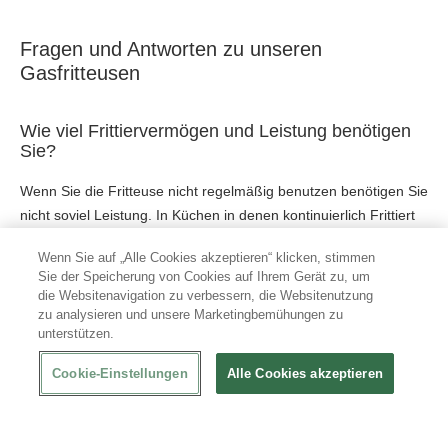
Fragen und Antworten zu unseren
Gasfritteusen
Wie viel Frittiervermögen und Leistung benötigen
Sie?
Wenn Sie die Fritteuse nicht regelmäßig benutzen benötigen Sie
nicht soviel Leistung. In Küchen in denen kontinuierlich Frittiert
wird empfiehlt es sich, eine Gas-Fritteuse mit hoher Leistung in
Wenn Sie auf „Alle Cookies akzeptieren“ klicken, stimmen
Betracht zu ziehen, welche eine kurze Warmlaufphase hat.
Sie der Speicherung von Cookies auf Ihrem Gerät zu, um
die Websitenavigation zu verbessern, die Websitenutzung
Die Wahl der Kapazität der Fritteusenbecken hängt von
zu analysieren und unsere Marketingbemühungen zu
verschiedenen Kriteren ab. Gas-Fritteusen mit einem großen
unterstützen.
Fassungsvolumen ermöglichen es Ihnen, größere Mengen
Cookie-Einstellungen
Alle Cookies akzeptieren
gleichzeitig zu frittieren. Eine freistehende Fritteuse nimmt in
Ihrer Küche viel Platz ein berücksichtigen Sie dies in der
Auswahl ihrer Fritteuse. Das Öl muss regelmäßig gewechselt
werden, um eine gute Qualität ihrer Speisen zu gewährleisten.