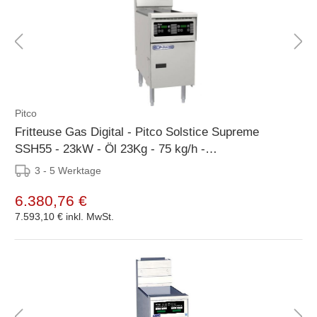
Pitco
Fritteuse Gas Digital - Pitco Solstice Supreme
SSH55 - 23kW - Öl 23Kg - 75 kg/h -
397x875x864(h)mm
3 - 5 Werktage
6.380,76 €
7.593,10 €
inkl. MwSt.