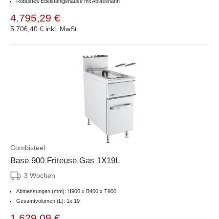
Robustes Edelstahlgehäuse mit Ablasshahn
4.795,29 €
5.706,40 €
inkl. MwSt.
Combisteel
Base 900 Friteuse Gas 1X19L
3 Wochen
Abmessungen (mm): H900 x B400 x T900
Gesamtvolumen (L): 1x 19
1.629,09 €