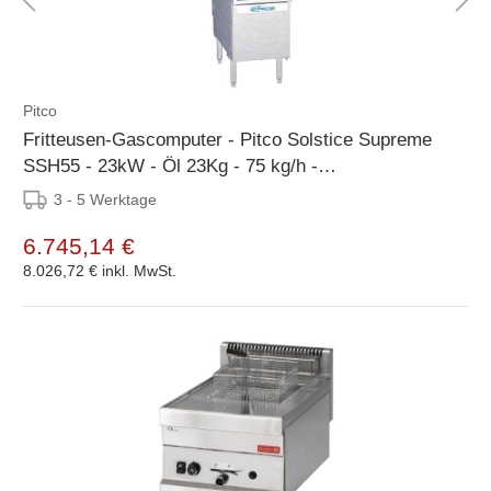
Pitco
Fritteusen-Gascomputer - Pitco Solstice Supreme
SSH55 - 23kW - Öl 23Kg - 75 kg/h -
397x875x864(h)mm
3 - 5 Werktage
6.745,14 €
8.026,72 €
inkl. MwSt.