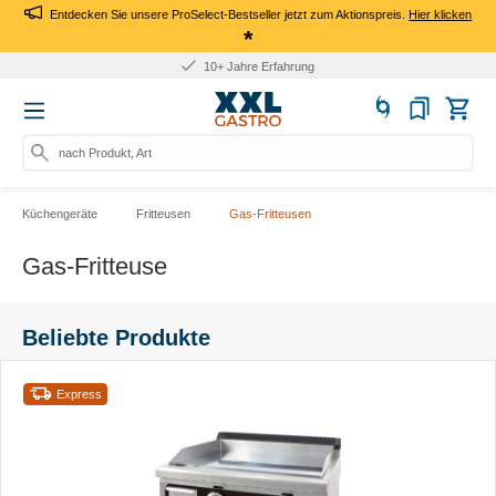
Entdecken Sie unsere ProSelect-Bestseller jetzt zum Aktionspreis.
Hier klicken
*
10+ Jahre Erfahrung
nach Produkt, Art.-Nr., Mar
Küchengeräte
Fritteusen
Gas-Fritteusen
Gas-Fritteuse
Beliebte Produkte
Express