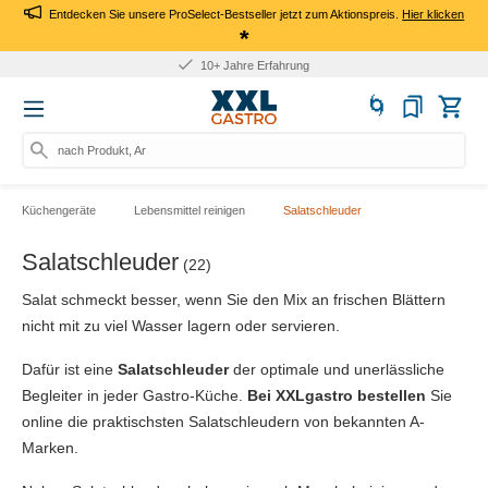
Entdecken Sie unsere ProSelect-Bestseller jetzt zum Aktionspreis.
Hier klicken
*
10+ Jahre Erfahrung
nach Produkt, Art.-Nr., M
Küchengeräte
Lebensmittel reinigen
Salatschleuder
Salatschleuder
(22)
Salat schmeckt besser, wenn Sie den Mix an frischen Blättern
nicht mit zu viel Wasser lagern oder servieren.
Dafür ist eine
Salatschleuder
der optimale und unerlässliche
Begleiter in jeder Gastro-Küche.
Bei XXLgastro bestellen
Sie
online die praktischsten Salatschleudern von bekannten A-
Marken.