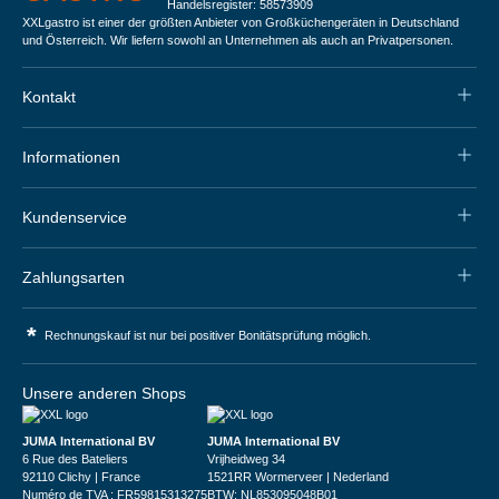
Handelsregister: 58573909
XXLgastro ist einer der größten Anbieter von Großküchengeräten in Deutschland
und Österreich. Wir liefern sowohl an Unternehmen als auch an Privatpersonen.
Kontakt
Informationen
Kundenservice
Zahlungsarten
*
Rechnungskauf ist nur bei positiver Bonitätsprüfung möglich.
Unsere anderen Shops
JUMA International BV
JUMA International BV
6 Rue des Bateliers
Vrijheidweg 34
92110 Clichy | France
1521RR Wormerveer | Nederland
Numéro de TVA : FR59815313275
BTW: NL853095048B01