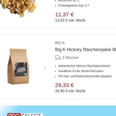
Anzahl pro VE: 1
Produktgewicht (kg): 0.7
11,37 €
13,53 €
inkl. MwSt.
BIG K
Big K Hickory Räucherspäne 8L
3 Wochen
Authentischer Hickory-Rauchgeschmack
Handlicher 8-Liter-Beutel Holzspäne
Für Gas- und Elektroräucheröfen geeignet
29,33 €
34,90 €
inkl. MwSt.