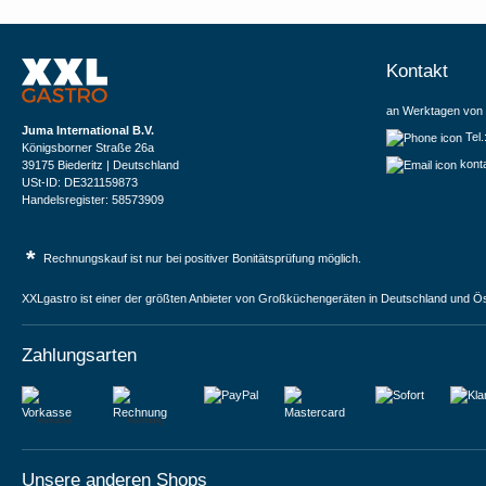
Kontakt
an Werktagen von 
Juma International B.V.
Tel
Königsborner Straße 26a
kont
39175 Biederitz | Deutschland
USt-ID: DE321159873
Handelsregister: 58573909
*
Rechnungskauf ist nur bei positiver Bonitätsprüfung möglich.
XXLgastro ist einer der größten Anbieter von Großküchengeräten in Deutschland und Ös
Zahlungsarten
Vorkasse
Rechnung
Unsere anderen Shops