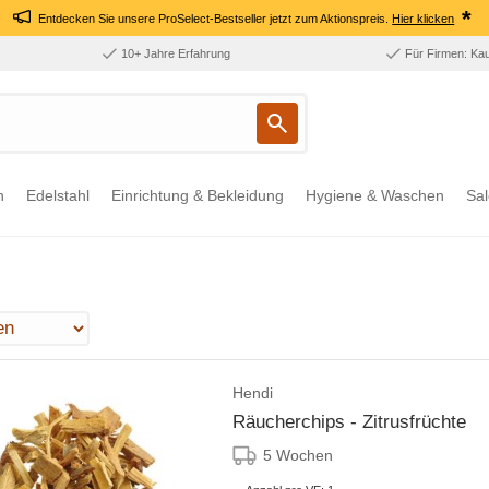
*
Entdecken Sie unsere ProSelect-Bestseller jetzt zum Aktionspreis.
Hier klicken
10+ Jahre Erfahrung
Für Firmen: Ka
n
Edelstahl
Einrichtung & Bekleidung
Hygiene & Waschen
Sal
Hendi
Räucherchips - Zitrusfrüchte
5 Wochen