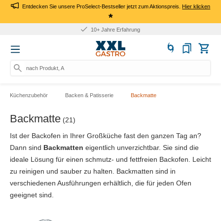
Entdecken Sie unsere ProSelect-Bestseller jetzt zum Aktionspreis.
Hier klicken
*
10+ Jahre Erfahrung
nach Produkt, Art.-Nr
Küchenzubehör
Backen & Patisserie
Backmatte
Backmatte
(21)
Ist der Backofen in Ihrer Großküche fast den ganzen Tag an?
Dann sind
Backmatten
eigentlich unverzichtbar. Sie sind die
ideale Lösung für einen schmutz- und fettfreien Backofen. Leicht
zu reinigen und sauber zu halten. Backmatten sind in
verschiedenen Ausführungen erhältlich, die für jeden Ofen
geeignet sind.