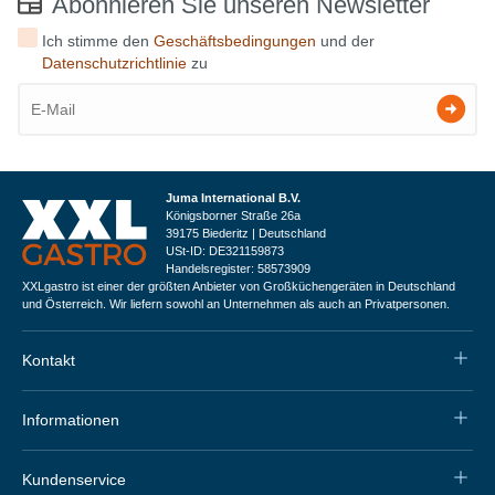
Abonnieren Sie unseren Newsletter
Ich stimme den
Geschäftsbedingungen
und der
Datenschutzrichtlinie
zu
Juma International B.V.
Königsborner Straße 26a
39175 Biederitz | Deutschland
USt-ID: DE321159873
Handelsregister: 58573909
XXLgastro ist einer der größten Anbieter von Großküchengeräten in Deutschland
und Österreich. Wir liefern sowohl an Unternehmen als auch an Privatpersonen.
Kontakt
Informationen
Kundenservice