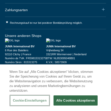
Zahlungsarten
*
Rechnungskauf ist nur bei positiver Bonitätsprüfung möglich.
Unsere anderen Shops
JUMA International BV
JUMA International BV
6 Rue des Bateliers
Vrijheidweg 34
92110 Clichy | France
1521RR Wormerveer | Nederland
Numéro de TVA : FR59815313275
BTW: NL853095048B01
Numéro Siren : 815313275
K.V.K.: 58573909
Wenn Sie auf „Alle Cookies akzeptieren“ klicken, stimmen
Sie der Speicherung von Cookies auf Ihrem Gerät zu, um
die Websitenavigation zu verbessern, die Websitenutzung
zu analysieren und unsere Marketingbemühungen zu
unterstützen.
© 2026
XXLgastro
Datenschutz
Impressum
AGB
Cookie-Einstellungen
Alle Cookies akzeptieren