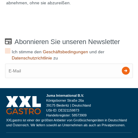
abnehmen, ohne sie abzureißen.
Abonnieren Sie unseren Newsletter
Ich stimme den
Geschäftsbedingungen
und der
Datenschutzrichtlinie
zu
Juma International B.V.
Königsborner Straße 26a
39175 Biederitz | Deutschland
USt-ID: DE321159873
Handelsregister: 58573909
XXLgastro ist einer der größten Anbieter von Großküchengeräten in Deutschland
und Österreich. Wir liefern sowohl an Unternehmen als auch an Privatpersonen.