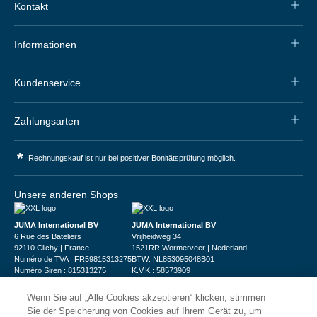
Kontakt
Informationen
Kundenservice
Zahlungsarten
*
Rechnungskauf ist nur bei positiver Bonitätsprüfung möglich.
Unsere anderen Shops
JUMA International BV
JUMA International BV
6 Rue des Bateliers
Vrijheidweg 34
92110 Clichy | France
1521RR Wormerveer | Nederland
Numéro de TVA : FR59815313275
BTW: NL853095048B01
Numéro Siren : 815313275
K.V.K.: 58573909
Wenn Sie auf „Alle Cookies akzeptieren“ klicken, stimmen
Sie der Speicherung von Cookies auf Ihrem Gerät zu, um