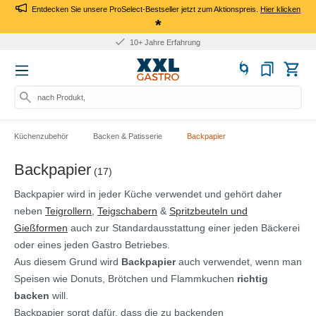
Entdecken Sie unsere ProSelect-Bestseller jetzt zum Aktionspreis.
Hier klicken
*
10+ Jahre Erfahrung
nach Produkt, Art.-N
Küchenzubehör
Backen & Patisserie
Backpapier
Backpapier
(17)
Backpapier wird in jeder Küche verwendet und gehört daher
neben
Teigrollern
,
Teigschabern
&
Spritzbeuteln und
Gießformen
auch zur Standardausstattung einer jeden Bäckerei
oder eines jeden Gastro Betriebes.
Aus diesem Grund wird
Backpapier
auch verwendet, wenn man
Speisen wie Donuts, Brötchen und Flammkuchen
richtig
backen
will.
Backpapier sorgt dafür, dass die zu backenden