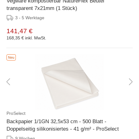
Vegware kompostierbar NatureFlex Beutel
transparent 7x21mm (1 Stück)
3 - 5 Werktage
141,47 €
168,35 €
inkl. MwSt.
Neu
ProSelect
Backpapier 1/1GN 32,5x53 cm - 500 Blatt -
Doppelseitig silikonisiertes - 41 g/m² - ProSelect
9 Wochen