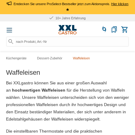
Entdecken Sie unsere ProSelect-Bestseller jetzt zum Aktionspreis.
Hier klicken
*
10+ Jahre Erfahrung
nach Produkt, Art.-Nr., Marke
Küchengeräte
Dessert-Zubehör
Waffeleisen
Waffeleisen
Bei XXLgastro können Sie aus einer großen Auswahl
an
hochwertigen Waffeleisen
für die Herstellung von Waffeln
wählen. Unsere Waffeleisen unterscheiden sich von den weniger
professionellen Waffeleisen durch ihr hochwertiges Design und
den Einsatz beständiger Materialien, der sich unter anderem in
Edelstahlgehäusen der Waffeleisen widerspiegelt.
Die einstellbaren Thermostate und die praktischen