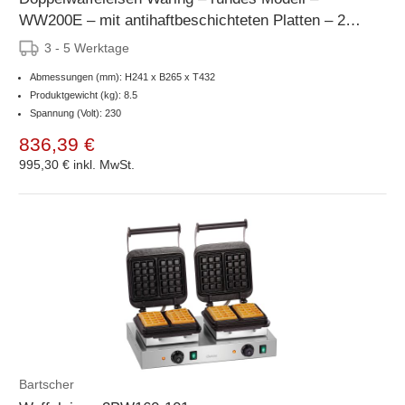
WW200E – mit antihaftbeschichteten Platten – 265
x 432 x (H) 241 mm – 1400 W
3 - 5 Werktage
Abmessungen (mm): H241 x B265 x T432
Produktgewicht (kg): 8.5
Spannung (Volt): 230
836,39 €
995,30 €
inkl. MwSt.
Bartscher