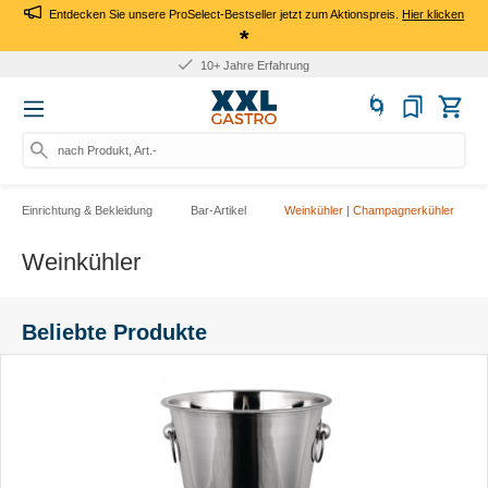
Entdecken Sie unsere ProSelect-Bestseller jetzt zum Aktionspreis.
Hier klicken
*
10+ Jahre Erfahrung
nach Produkt, Art.-Nr., Marke
Einrichtung & Bekleidung
Bar-Artikel
Weinkühler | Champagnerkühler
Weinkühler
Beliebte Produkte