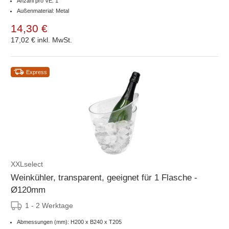
Anzahl pro VE: 1
Außenmaterial: Metal
14,30 €
17,02 €
inkl. MwSt.
Express
XXLselect
Weinkühler, transparent, geeignet für 1 Flasche -
Ø120mm
1 - 2 Werktage
Abmessungen (mm): H200 x B240 x T205