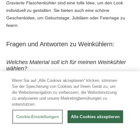
Gravierte Flaschenkühler
sind eine tolle Idee, um den Look
individuell zu gestalten. Sie bieten auch eine schöne
Geschenkidee, um Geburtstage, Jubiläen oder Feiertage zu
feiern.
Fragen und Antworten zu Weinkühlern:
Welches Material soll ich für meinen Weinkühler
wählen?
Wenn Sie auf „Alle Cookies akzeptieren“ klicken, stimmen
Die meisten Kühlboxen bestehen aus Kunststoff oder Stahl. Je
Sie der Speicherung von Cookies auf Ihrem Gerät zu, um
nach angestrebtem Budget bieten wir auch Weinkühler aus
die Websitenavigation zu verbessern, die Websitenutzung
hochwertigeren Materialien wie Glas oder Kristall an.
zu analysieren und unsere Marketingbemühungen zu
unterstützen.
Die
Flaschenkühler aus Glas oder Kristall
müssen mit größerer
Sorgfalt behandelt werden, damit Bruch oder Kratzer vermieden
Cookie-Einstellungen
Alle Cookies akzeptieren
werden und möglichst lange Freude an dem Behälter bleibt.
Einige der beliebtesten Flaschenkühler bestehen aus Kunststoff,
weil sie am billigsten sind. Der Nachteil von Eiskübeln aus